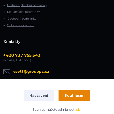
Dodací a platební podmínky
Reklamační podmínky
Obchodní podmínky
Ochrana soukromí
Kontakty
+420 737 755 543
(Po-Pá, 13-17 hod.)
vsett@grouppz.cz
Souhlasím
Nastavení
Souhlas můžete odmítnout
zde
.
Vytvořeno na
Eshop-rychle.cz