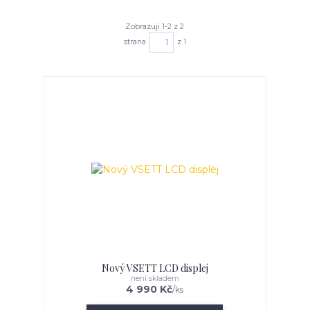
Zobrazuji 1-2 z 2
strana
z 1
Nový VSETT LCD displej
není skladem
4 990 Kč
/
ks