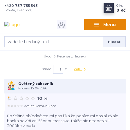
+420 737 755 543
0
ks
0 Kč
(Po-Pá, 13-17 hod.)
Menu
Hledat
Úvod
Recenze z Heureky
strana
z 5
další
Ověřený zákazník
Přidáno 15. 04. 2026
10 %
kvalita komunikace
Po Štiříně objednávce mi pan říká že peníze mi poslal z5 ale
banka nevidí ani žádnou transakci takže nic neodeslal !!
3000kc v cudu