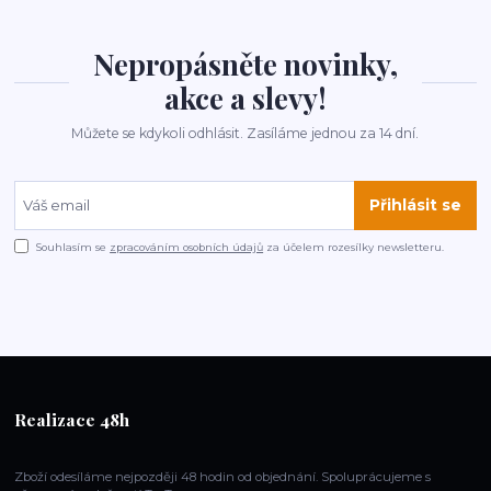
Nepropásněte novinky,
akce a slevy!
Můžete se kdykoli odhlásit. Zasíláme jednou za 14 dní.
Přihlásit se
Souhlasím se
zpracováním osobních údajů
za účelem rozesílky newsletteru.
Realizace 48h
Zboží odesíláme nejpozději 48 hodin od objednání. Spoluprácujeme s