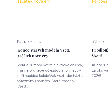
17
07
2024
10
01
Konec starých modelů Vsett,
Prodlouž
začátek nové éry
Vsett!
Pokud jsi fanouškem elektrokoloběžek,
Kupte si 
máme pro tebe důležitou informaci. V
záruku vá
naší nabídce koloběžek Vsett dochází k
2026!
výrazným změnám. Staré modely
Vsett ...