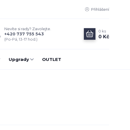
Přihlášení
Nevíte si rady? Zavolejte.
0
ks
+420 737 755 543
0 Kč
(Po-Pá, 13-17 hod.)
Upgrady
OUTLET