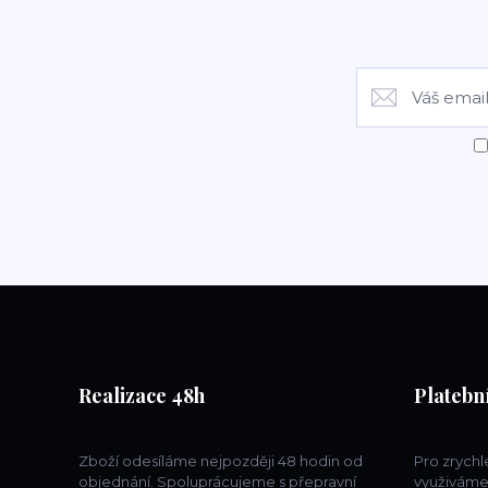
Realizace 48h
Platební
Zboží odesíláme nejpozději 48 hodin od
Pro zrych
objednání. Spoluprácujeme s přepravní
využiváme