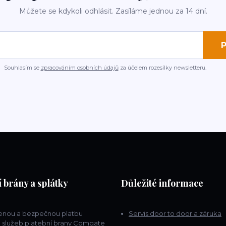
Můžete se kdykoli odhlásit. Zasíláme jednou za 14 dní.
P
Souhlasím se
zpracováním osobních údajů
za účelem rozesílky newsletteru.
 brány a splátky
Důležité informace
lenou a bezpečnou platbu
Servis door to door a záruka
 služeb platební brany Comgate