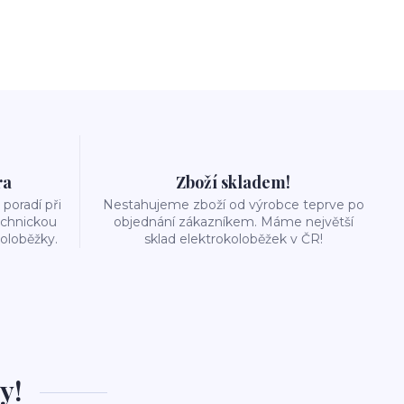
ra
Zboží skladem!
poradí při
Nestahujeme zboží od výrobce teprve po
echnickou
objednání zákazníkem. Máme největší
oloběžky.
sklad elektrokoloběžek v ČR!
y!