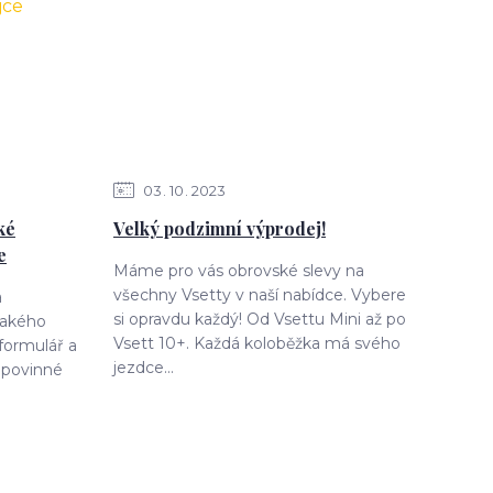
03
10
2023
ké
Velký podzimní výprodej!
e
Máme pro vás obrovské slevy na
všechny Vsetty v naší nabídce. Vybere
a
si opravdu každý! Od Vsettu Mini až po
jakého
Vsett 10+. Každá koloběžka má svého
formulář a
jezdce...
 povinné