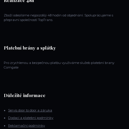
Realizace 48h
Zboží odesíláme nejpozději 48 hodin od objednání. Spoluprácujeme s
přepravní společností TopTrans.
Platební brány a splátky
Pro zrychlenou a bezpečnou platbu využiváme služeb platební brany
Comgate
Důležité informace
Servis door to door a záruka
Dodací a platební podmínky
Reklamační podmínky