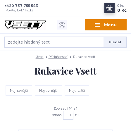
+420 737 755 543
0
ks
0 Kč
(Po-Pá, 13-17 hod.)
Menu
Hledat
Úvod
Příslušenství
Rukavice Vsett
Rukavice Vsett
Nejnovější
Nejlevnější
Nejdražší
Zobrazuji 1-1 z 1
strana
z 1