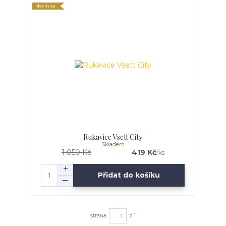
Novinka
Rukavice Vsett City
Skladem
1 050 Kč
419 Kč
/
ks
Přidat do košíku
strana
z 1