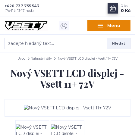
+420 737 755 543
0
ks
0 Kč
(Po-Pá, 13-17 hod.)
Menu
Hledat
Úvod
Náhradní díly
Nový VSETT LCD displej - Vsett 11+ 72V
Nový VSETT LCD displej -
Vsett 11+ 72V