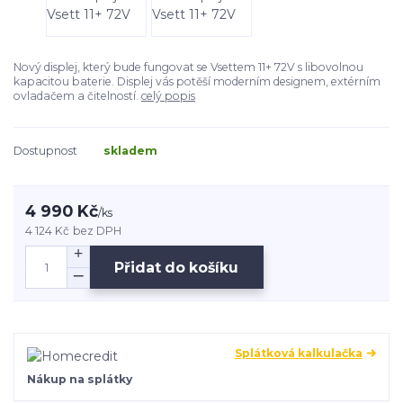
Nový displej, který bude fungovat se Vsettem 11+ 72V s libovolnou
kapacitou baterie. Displej vás potěší moderním designem, extérním
ovladačem a čitelností.
celý popis
Dostupnost
skladem
4 990 Kč
/
ks
4 124 Kč
bez DPH
Přidat do košíku
Splátková kalkulačka
Nákup na splátky