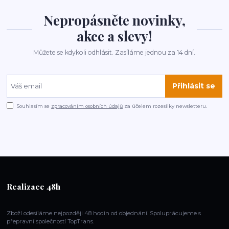
Nepropásněte novinky,
akce a slevy!
Můžete se kdykoli odhlásit. Zasíláme jednou za 14 dní.
Přihlásit se
Souhlasím se
zpracováním osobních údajů
za účelem rozesílky newsletteru.
Realizace 48h
Zboží odesíláme nejpozději 48 hodin od objednání. Spoluprácujeme s
přepravní společností TopTrans.