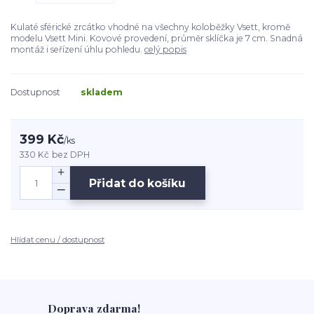
Kulaté sférické zrcátko vhodné na všechny koloběžky Vsett, kromě
modelu Vsett Mini. Kovové provedení, průměr sklíčka je 7 cm. Snadná
montáž i seřízení úhlu pohledu.
celý popis
Dostupnost
skladem
399 Kč
/
ks
330 Kč
bez DPH
Přidat do košíku
Hlídat cenu / dostupnost
Doprava zdarma!