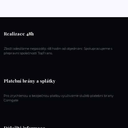
Realizace 48h
Zboží odesíláme nejpozději 48 hodin od objednání. Spoluprácujeme s
přepravní společností TopTrans.
Platební brány a splátky
Pro zrychlenou a bezpečnou platbu využiváme služeb platební brany
Comgate
Důležité informace