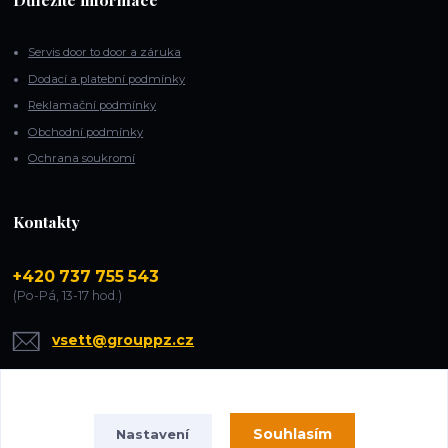
Servis door to door a záruka
Dodací a platební podmínky
Reklamační podmínky
Obchodní podmínky
Ochrana soukromí
Kontakty
+420 737 755 543
(Po-Pá, 13-17 hod.)
vsett@grouppz.cz
Souhlasím
Nastavení