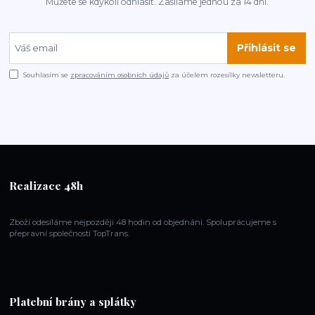
Můžete se kdykoli odhlásit. Zasíláme jednou za 14 dní.
Přihlásit se
Souhlasím se
zpracováním osobních údajů
za účelem rozesílky newsletteru.
Realizace 48h
Zboží odesíláme nejpozději 48 hodin od objednání. Spoluprácujeme s
přepravní společností TopTrans.
Platební brány a splátky