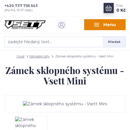
+420 737 755 543
0
ks
0 Kč
(Po-Pá, 13-17 hod.)
Menu
Hledat
Úvod
Náhradní díly
Zámek sklopného systému - Vsett Mini
Zámek sklopného systému -
Vsett Mini