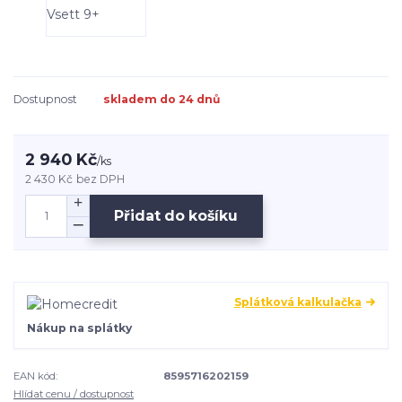
Dostupnost
skladem do 24 dnů
2 940 Kč
/
ks
2 430 Kč
bez DPH
Přidat do košíku
Splátková kalkulačka
Nákup na splátky
EAN kód:
8595716202159
Hlídat cenu / dostupnost