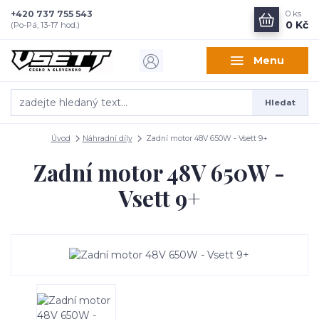
+420 737 755 543
0
ks
0 Kč
(Po-Pá, 13-17 hod.)
Menu
Hledat
Úvod
Náhradní díly
Zadní motor 48V 650W - Vsett 9+
Zadní motor 48V 650W -
Vsett 9+