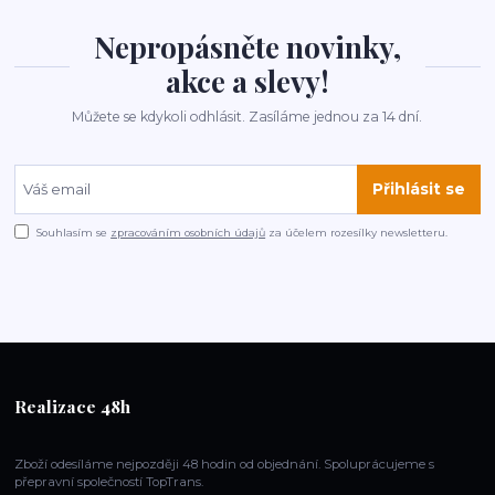
Nepropásněte novinky,
akce a slevy!
Můžete se kdykoli odhlásit. Zasíláme jednou za 14 dní.
Přihlásit se
Souhlasím se
zpracováním osobních údajů
za účelem rozesílky newsletteru.
Realizace 48h
Zboží odesíláme nejpozději 48 hodin od objednání. Spoluprácujeme s
přepravní společností TopTrans.