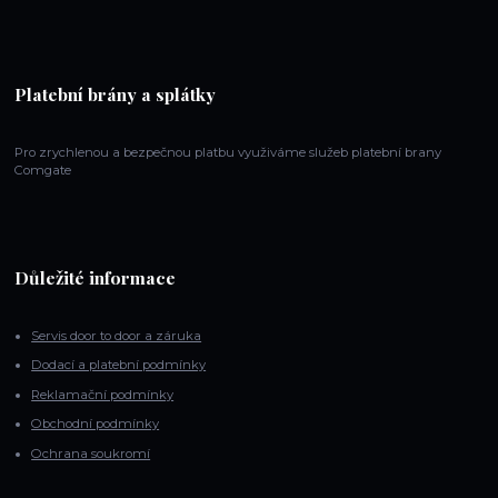
Platební brány a splátky
Pro zrychlenou a bezpečnou platbu využiváme služeb platební brany
Comgate
Důležité informace
Servis door to door a záruka
Dodací a platební podmínky
Reklamační podmínky
Obchodní podmínky
Ochrana soukromí