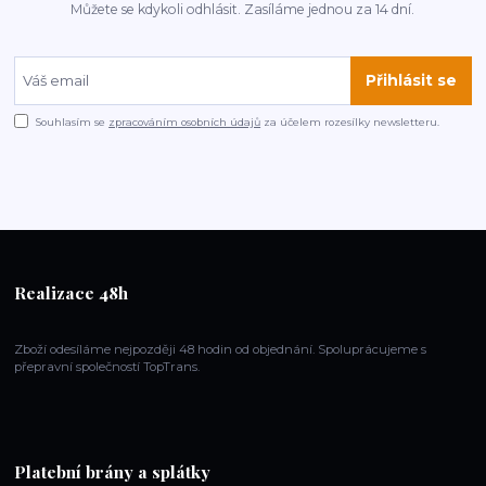
Můžete se kdykoli odhlásit. Zasíláme jednou za 14 dní.
Přihlásit se
Souhlasím se
zpracováním osobních údajů
za účelem rozesílky newsletteru.
Realizace 48h
Zboží odesíláme nejpozději 48 hodin od objednání. Spoluprácujeme s
přepravní společností TopTrans.
Platební brány a splátky