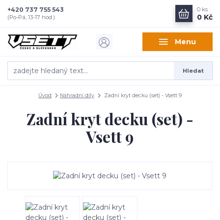
+420 737 755 543
0
ks
0 Kč
(Po-Pá, 13-17 hod.)
Menu
Hledat
Úvod
Náhradní díly
Zadní kryt decku (set) - Vsett 9
Zadní kryt decku (set) -
Vsett 9