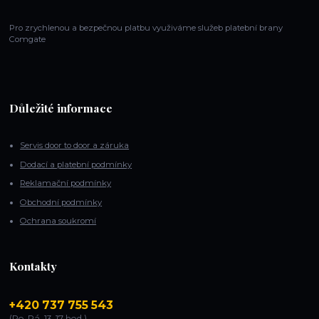
Pro zrychlenou a bezpečnou platbu využiváme služeb platební brany
Comgate
Důležité informace
Servis door to door a záruka
Dodací a platební podmínky
Reklamační podmínky
Obchodní podmínky
Ochrana soukromí
Kontakty
+420 737 755 543
(Po-Pá, 13-17 hod.)