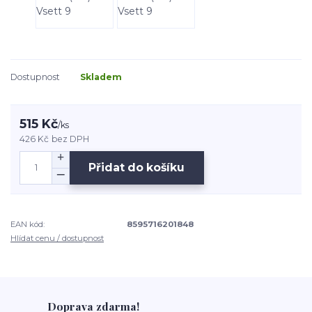
Dostupnost
Skladem
515 Kč
/
ks
426 Kč
bez DPH
Přidat do košíku
EAN kód:
8595716201848
Hlídat cenu / dostupnost
Doprava zdarma!