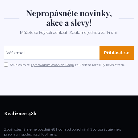
Nepropásněte novinky,
akce a slevy!
Můžete se kdykoli odhlásit. Zasíláme jednou za 14 dní.
Přihlásit se
Souhlasím se
zpracováním osobních údajů
za účelem rozesílky newsletteru.
Realizace 48h
Zboží odesíláme nejpozději 48 hodin od objednání. Spoluprácujeme s
přepravní společností TopTrans.