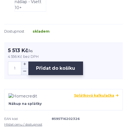
Dostupnost
skladem
5 513 Kč
/
ks
4 556 Kč
bez DPH
Přidat do košíku
Splátková kalkulačka
Nákup na splátky
EAN kód:
8595716202326
Hlídat cenu / dostupnost