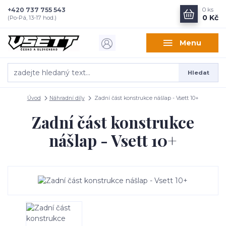
+420 737 755 543
0
ks
0 Kč
(Po-Pá, 13-17 hod.)
Menu
Hledat
Úvod
Náhradní díly
Zadní část konstrukce nášlap - Vsett 10+
Zadní část konstrukce
nášlap - Vsett 10+