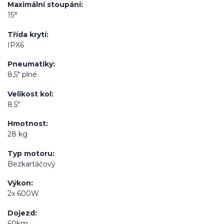
Maximální stoupání
15°
Třída krytí
IPX6
Pneumatiky
8,5" plné
Velikost kol
8.5"
Hmotnost
28 kg
Typ motoru
Bezkartáčový
Výkon
2x 600W
Dojezd
60km