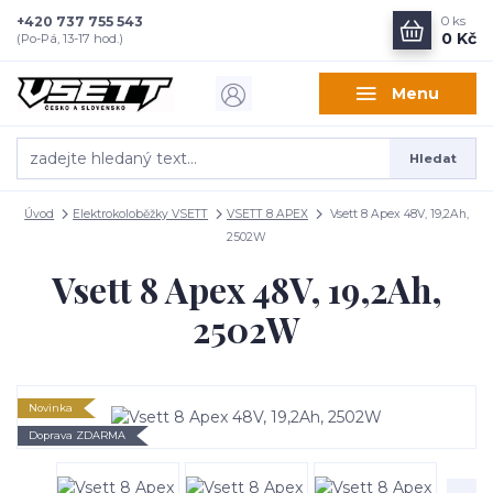
+420 737 755 543
0
ks
0 Kč
(Po-Pá, 13-17 hod.)
Menu
Hledat
Úvod
Elektrokoloběžky VSETT
VSETT 8 APEX
Vsett 8 Apex 48V, 19,2Ah,
2502W
Vsett 8 Apex 48V, 19,2Ah,
2502W
Novinka
Doprava ZDARMA