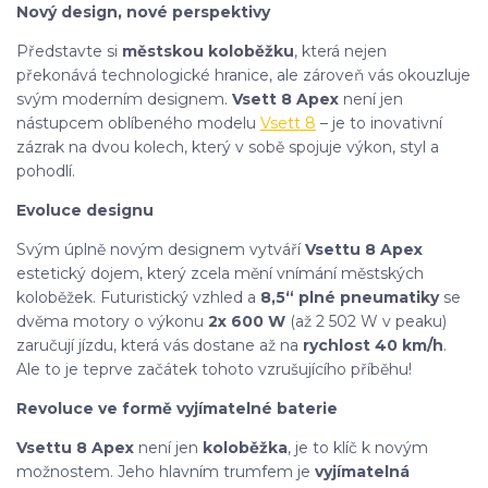
Nový design, nové perspektivy
Představte si
městskou koloběžku
, která nejen
překonává technologické hranice, ale zároveň vás okouzluje
svým moderním designem.
Vsett 8 Apex
není jen
nástupcem oblíbeného modelu
Vsett 8
– je to inovativní
zázrak na dvou kolech, který v sobě spojuje výkon, styl a
pohodlí.
Evoluce designu
Svým úplně novým designem vytváří
Vsettu 8 Apex
estetický dojem, který zcela mění vnímání městských
koloběžek. Futuristický vzhled a
8,5“ plné pneumatiky
se
dvěma motory o výkonu
2x 600 W
(až 2 502 W v peaku)
zaručují jízdu, která vás dostane až na
rychlost 40 km/h
.
Ale to je teprve začátek tohoto vzrušujícího příběhu!
Revoluce ve formě vyjímatelné baterie
Vsettu 8 Apex
není jen
koloběžka
, je to klíč k novým
možnostem. Jeho hlavním trumfem je
vyjímatelná