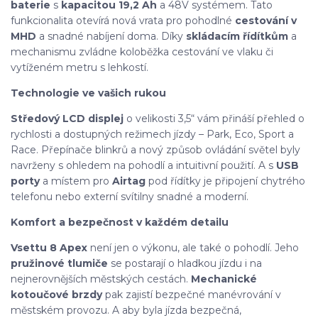
baterie
s
kapacitou 19,2 Ah
a 48V systémem. Tato
funkcionalita otevírá nová vrata pro pohodlné
cestování v
MHD
a snadné nabíjení doma. Díky
skládacím řídítkům
a
mechanismu zvládne koloběžka cestování ve vlaku či
vytíženém metru s lehkostí.
Technologie ve vašich rukou
Středový LCD displej
o velikosti 3,5“ vám přináší přehled o
rychlosti a dostupných režimech jízdy – Park, Eco, Sport a
Race. Přepínače blinkrů a nový způsob ovládání světel byly
navrženy s ohledem na pohodlí a intuitivní použití. A s
USB
porty
a místem pro
Airtag
pod řídítky je připojení chytrého
telefonu nebo externí svítilny snadné a moderní.
Komfort a bezpečnost v každém detailu
Vsettu 8 Apex
není jen o výkonu, ale také o pohodlí. Jeho
pružinové tlumiče
se postarají o hladkou jízdu i na
nejnerovnějších městských cestách.
Mechanické
kotoučové brzdy
pak zajistí bezpečné manévrování v
městském provozu. A aby byla jízda bezpečná,