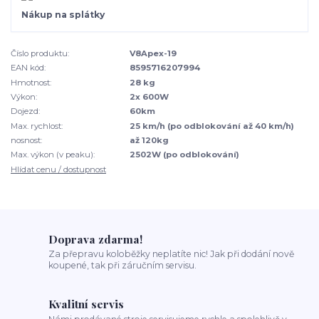
Nákup na splátky
Číslo produktu:
V8Apex-19
EAN kód:
8595716207994
Hmotnost:
28 kg
Výkon:
2x 600W
Dojezd:
60km
Max. rychlost:
25 km/h (po odblokování až 40 km/h)
nosnost:
až 120kg
Max. výkon (v peaku):
2502W (po odblokování)
Hlídat cenu / dostupnost
Doprava zdarma!
Za přepravu koloběžky neplatíte nic! Jak při dodání nově
koupené, tak při záručním servisu.
Kvalitní servis