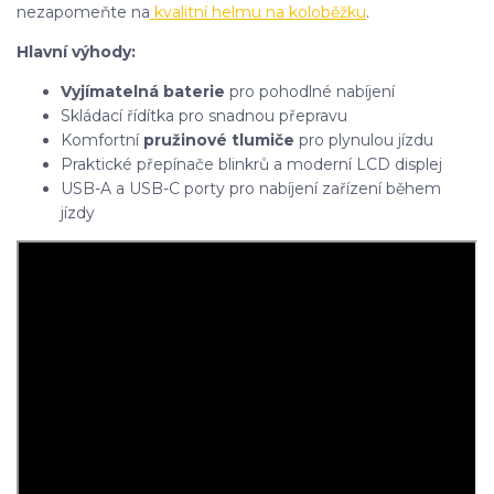
nezapomeňte na
kvalitní helmu na koloběžku
.
Hlavní výhody:
Vyjímatelná baterie
pro pohodlné nabíjení
Skládací řídítka pro snadnou přepravu
Komfortní
pružinové tlumiče
pro plynulou jízdu
Praktické přepínače blinkrů a moderní LCD displej
USB-A a USB-C porty pro nabíjení zařízení během
jízdy