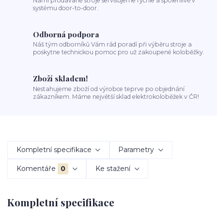
Námi prodávané stroje servisujeme rychle a spolehlivě v
systému door-to-door.
Odborná podpora
Náš tým odborníků Vám rád poradí při výběru stroje a
poskytne technickou pomoc pro už zakoupené koloběžky.
Zboží skladem!
Nestahujeme zboží od výrobce teprve po objednání
zákazníkem. Máme největší sklad elektrokoloběžek v ČR!
Kompletní specifikace
Parametry
Komentáře
0
Ke stažení
Kompletní specifikace