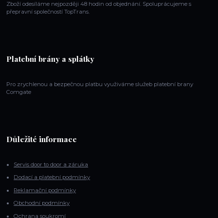
Zboží odesíláme nejpozději 48 hodin od objednání. Spoluprácujeme s
přepravní společností TopTrans.
Platební brány a splátky
Pro zrychlenou a bezpečnou platbu využiváme služeb platební brany
Comgate
Důležité informace
Servis door to door a záruka
Dodací a platební podmínky
Reklamační podmínky
Obchodní podmínky
Ochrana soukromí