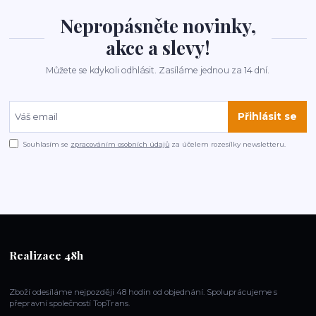
Nepropásněte novinky,
akce a slevy!
Můžete se kdykoli odhlásit. Zasíláme jednou za 14 dní.
Přihlásit se
Souhlasím se
zpracováním osobních údajů
za účelem rozesílky newsletteru.
Realizace 48h
Zboží odesíláme nejpozději 48 hodin od objednání. Spoluprácujeme s
přepravní společností TopTrans.