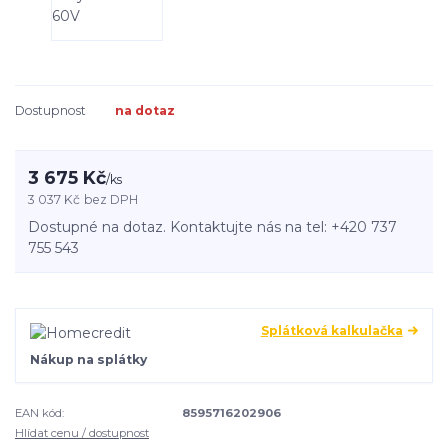
Dostupnost
na dotaz
3 675 Kč
/
ks
3 037 Kč
bez DPH
Dostupné na dotaz. Kontaktujte nás na tel: +420 737
755 543
Splátková kalkulačka
Nákup na splátky
EAN kód:
8595716202906
Hlídat cenu / dostupnost