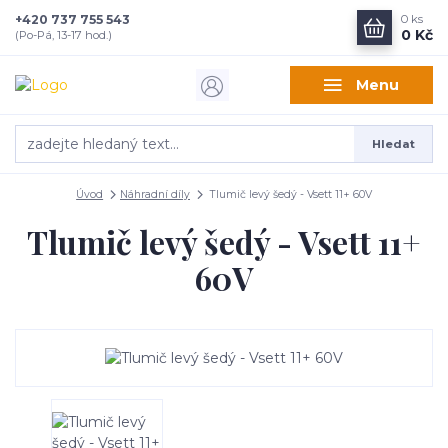
+420 737 755 543
0
ks
0 Kč
(Po-Pá, 13-17 hod.)
Menu
Hledat
Úvod
Náhradní díly
Tlumič levý šedý - Vsett 11+ 60V
Tlumič levý šedý - Vsett 11+
60V