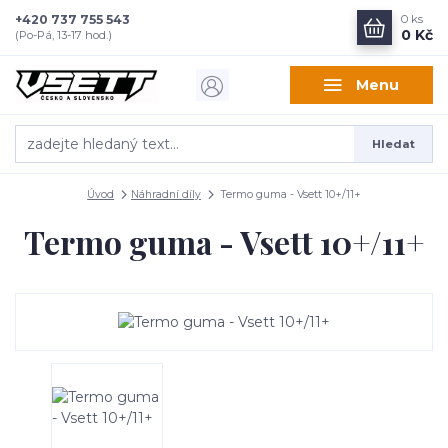
+420 737 755 543
0
ks
0 Kč
(Po-Pá, 13-17 hod.)
Menu
Hledat
Úvod
Náhradní díly
Termo guma - Vsett 10+/11+
Termo guma - Vsett 10+/11+