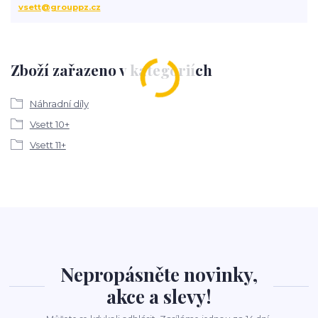
vsett@grouppz.cz
Zboží zařazeno v kategoriích
Náhradní díly
Vsett 10+
Vsett 11+
Nepropásněte novinky,
akce a slevy!