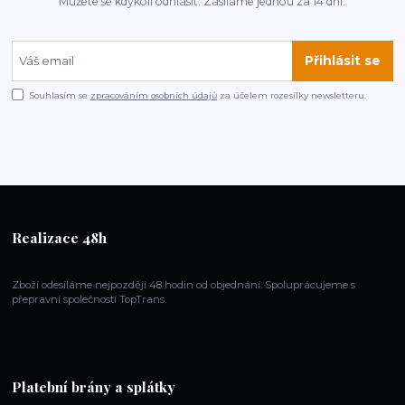
Můžete se kdykoli odhlásit. Zasíláme jednou za 14 dní.
Přihlásit se
Souhlasím se
zpracováním osobních údajů
za účelem rozesílky newsletteru.
Realizace 48h
Zboží odesíláme nejpozději 48 hodin od objednání. Spoluprácujeme s
přepravní společností TopTrans.
Platební brány a splátky