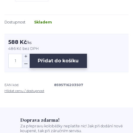
Dostupnost
Skladem
588 Kč
/
ks
486 Kč
bez DPH
Přidat do košíku
EAN kód:
8595716203507
Hlídat cenu / dostupnost
Doprava zdarma!
Za přepravu koloběžky neplatíte nic! Jak při dodání nově
koupené, tak při záručním servisu.