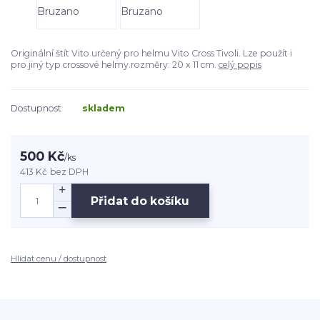
Originální štít Vito určený pro helmu Vito Cross Tivoli. Lze použít i
pro jiný typ crossové helmy.rozměry: 20 x 11 cm.
celý popis
Dostupnost
skladem
500 Kč
/
ks
413 Kč
bez DPH
Přidat do košíku
Hlídat cenu / dostupnost