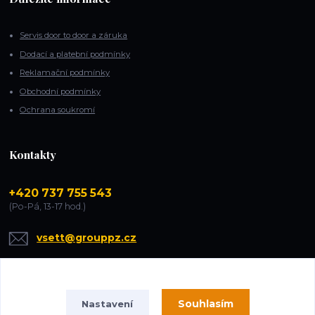
Servis door to door a záruka
Dodací a platební podmínky
Reklamační podmínky
Obchodní podmínky
Ochrana soukromí
Kontakty
+420 737 755 543
(Po-Pá, 13-17 hod.)
vsett@grouppz.cz
Souhlasím
Nastavení