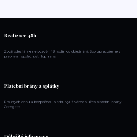
Realizace 48h
Zboží odesíláme nejpozději 48 hodin od objednání. Spoluprácujeme s
přepravní společností TopTrans.
Platební brány a splátky
Pro zrychlenou a bezpečnou platbu využiváme služeb platební brany
Comgate
Důležité informace