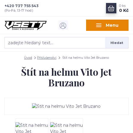
+420 737 755 543
0
ks
0 Kč
(Po-Pá, 13-17 hod.)
Menu
Hledat
Úvod
Příslušenství
Štít na helmu Vito Jet Bruzano
Štít na helmu Vito Jet
Bruzano