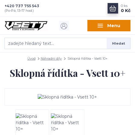
+420 737 755 543
0
ks
0 Kč
(Po-Pá, 13-17 hod.)
Menu
Hledat
Úvod
Náhradní díly
Sklopná řídítka - Vsett 10+
Sklopná řídítka - Vsett 10+