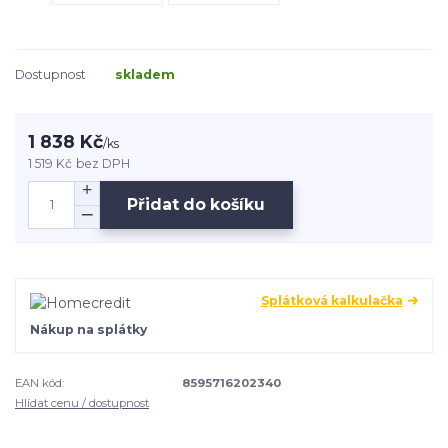
Dostupnost
skladem
1 838 Kč
/
ks
1 519 Kč
bez DPH
Přidat do košíku
Splátková kalkulačka
Nákup na splátky
EAN kód:
8595716202340
Hlídat cenu / dostupnost