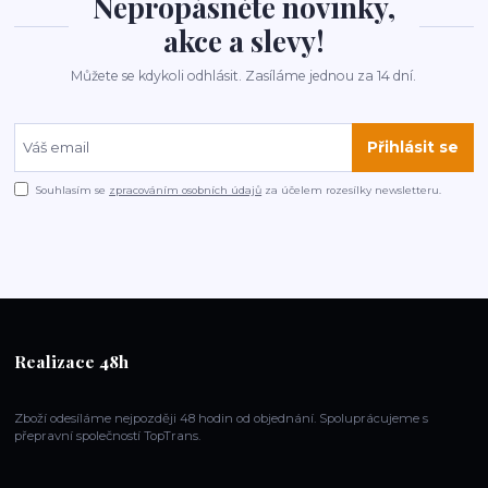
Nepropásněte novinky,
akce a slevy!
Můžete se kdykoli odhlásit. Zasíláme jednou za 14 dní.
Přihlásit se
Souhlasím se
zpracováním osobních údajů
za účelem rozesílky newsletteru.
Realizace 48h
Zboží odesíláme nejpozději 48 hodin od objednání. Spoluprácujeme s
přepravní společností TopTrans.