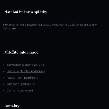
Platební brány a splátky
Pro zrychlenou a bezpečnou platbu využiváme služeb platební brany
Comgate
Důležité informace
Servis door to door a záruka
Dodací a platební podmínky
Reklamační podmínky
Obchodní podmínky
Ochrana soukromí
Kontakty