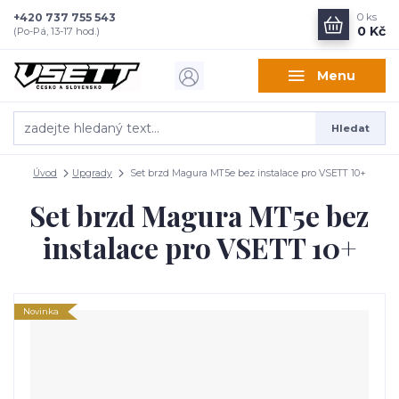
+420 737 755 543
0
ks
0 Kč
(Po-Pá, 13-17 hod.)
Menu
Hledat
Úvod
Upgrady
Set brzd Magura MT5e bez instalace pro VSETT 10+
Set brzd Magura MT5e bez
instalace pro VSETT 10+
Novinka