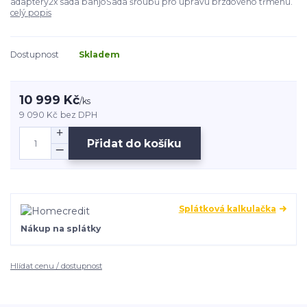
adaptéry2x sada banjoSada šroubů pro úpravu brzdového třmenu.
celý popis
Dostupnost
Skladem
10 999 Kč
/
ks
9 090 Kč
bez DPH
Přidat do košíku
Splátková kalkulačka
Nákup na splátky
Hlídat cenu / dostupnost