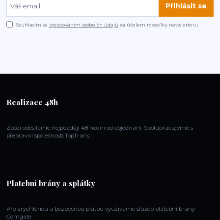
Přihlásit se
Souhlasím se
zpracováním osobních údajů
za účelem rozesílky newsletteru.
Realizace 48h
Zboží odesíláme nejpozději 48 hodin od objednání. Spoluprácujeme s
přepravní společností TopTrans.
Platební brány a splátky
Pro zrychlenou a bezpečnou platbu využiváme služeb platební brany
Comgate