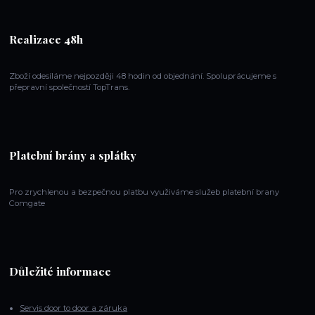
Realizace 48h
Zboží odesíláme nejpozději 48 hodin od objednání. Spoluprácujeme s
přepravní společností TopTrans.
Platební brány a splátky
Pro zrychlenou a bezpečnou platbu využiváme služeb platební brany
Comgate
Důležité informace
Servis door to door a záruka