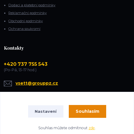
Dodací a platební podmínky
Reklamační podmínky
Obchodní podmínky
Ochrana soukromí
Kontakty
+420 737 755 543
(Po-Pá, 13-17 hod.)
vsett@grouppz.cz
Souhlasím
Nastavení
Souhlas můžete odmítnout
zde
.
Vytvořeno na
Eshop-rychle.cz