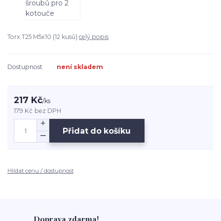
Torx T25 M5x10 (12 kusů)
celý popis
Dostupnost
není skladem
217 Kč
/
ks
179 Kč
bez DPH
Přidat do košíku
Hlídat cenu / dostupnost
Doprava zdarma!