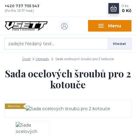
+420 737 755 543
0
ks
0 Kč
(Po-Pá, 13-17 hod.)
Menu
Hledat
Úvod
Upgrady
Sada ocelových šroubů pro 2 kotouče
Sada ocelových šroubů pro 2
kotouče
Novinka