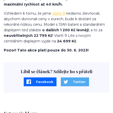
maximální rychlost až 40 km/h.
Vzhledem k tomu, že jsme
Vsett 9
nedávno zlevňovali,
abychom dorovnali ceny v eurech, bude k dostání za
rekordně nízkou cenu. Model s 13Ah baterií a standardním
displejem teď získáte
o dalších 1 200 Kč levněji
, a to za
neuvěřitelných 22 799 Kč
! Vsett 9 Lite s novým
centrálním displejem vyjde na
24 699 Kč
.
Pozor! Tato akce platí pouze do 30. 6. 2023!
Líbil se článek? Sdílejte ho s přáteli
Facebook
Twitter