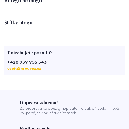
Kategorie blogu
Štítky blogu
Potřebujete poradit?
+420 737 755 543
vsett@grouppz.cz
Doprava zdarma!
Za přepravu koloběžky neplatíte nic! Jak při dodání nově
koupené, tak při záručním servisu.
Kvalitní servis