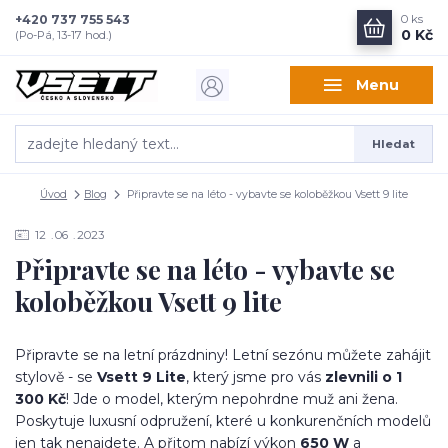
+420 737 755 543
0
ks
0 Kč
(Po-Pá, 13-17 hod.)
Menu
Hledat
Úvod
Blog
Připravte se na léto - vybavte se koloběžkou Vsett 9 lite
12
06
2023
Připravte se na léto - vybavte se
koloběžkou Vsett 9 lite
Připravte se na letní prázdniny! Letní sezónu můžete zahájit
stylově - se
Vsett 9 Lite
, který jsme pro vás
zlevnili o 1
300 Kč
! Jde o model, kterým nepohrdne muž ani žena.
Poskytuje luxusní odpružení, které u konkurenčních modelů
jen tak nenajdete. A přitom nabízí výkon
650 W
a