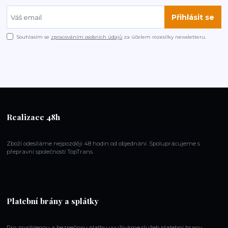
Přihlásit se
Souhlasím se
zpracováním osobních údajů
za účelem rozesílky newsletteru.
Realizace 48h
Zboží odesíláme nejpozději 48 hodin od objednání. Spoluprácujeme s
přepravní společností TopTrans.
Platební brány a splátky
Pro zrychlenou a bezpečnou platbu využiváme služeb platební brany