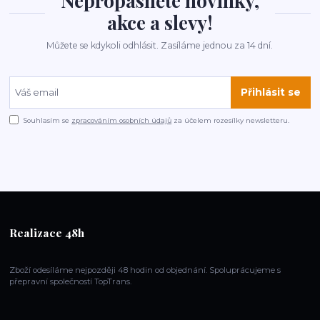
Nepropásněte novinky,
akce a slevy!
Můžete se kdykoli odhlásit. Zasíláme jednou za 14 dní.
Přihlásit se
Souhlasím se
zpracováním osobních údajů
za účelem rozesílky newsletteru.
Realizace 48h
Zboží odesíláme nejpozději 48 hodin od objednání. Spoluprácujeme s
přepravní společností TopTrans.