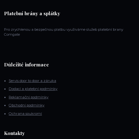
Platební brány a splátky
Pro zrychlenou a bezpečnou platbu využiváme služeb platební brany
Comgate
Důležité informace
Servis door to door a záruka
Dodací a platební podmínky
Reklamační podmínky
Obchodní podmínky
Ochrana soukromí
Kontakty