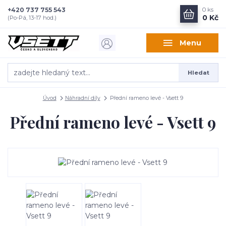
+420 737 755 543
0
ks
0 Kč
(Po-Pá, 13-17 hod.)
Menu
Hledat
Úvod
Náhradní díly
Přední rameno levé - Vsett 9
Přední rameno levé - Vsett 9