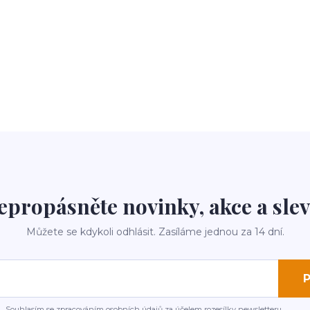
epropásněte novinky, akce a slev
Můžete se kdykoli odhlásit. Zasíláme jednou za 14 dní.
P
Souhlasím se
zpracováním osobních údajů
za účelem rozesílky newsletteru.