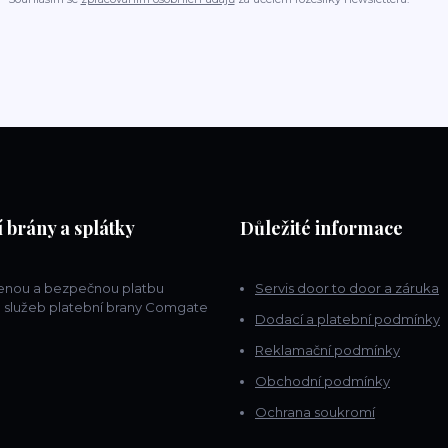
 brány a splátky
Důležité informace
lenou a bezpečnou platbu
Servis door to door a záruka
 služeb platební brany Comgate
Dodací a platební podmínky
Reklamační podmínky
Obchodní podmínky
Ochrana soukromí