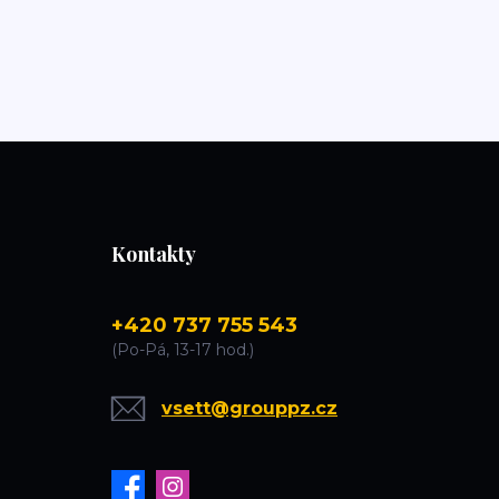
Kontakty
+420 737 755 543
(Po-Pá, 13-17 hod.)
vsett@grouppz.cz