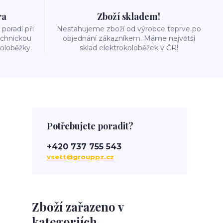
ra
Zboží skladem!
poradí při
Nestahujeme zboží od výrobce teprve po
echnickou
objednání zákazníkem. Máme největší
oloběžky.
sklad elektrokoloběžek v ČR!
Potřebujete poradit?
+420 737 755 543
vsett@grouppz.cz
Zboží zařazeno v
kategoriích