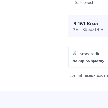
Dostupnost
3 161 Kč
/
ks
2 612 Kč
bez DPH
Nákup na splátky
EAN kód:
85957162011