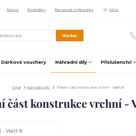
Servis
Kontakty
Recenze z Heureky
Více
Hledat
Dárkové vouchery
Náhradní díly
Příslušenství
Úvod
Náhradní díly
Přední část konstrukce vrchní - Vsett 8
í část konstrukce vrchní - V