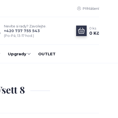
Přihlášení
Nevíte si rady? Zavolejte.
0
ks
+420 737 755 543
0 Kč
(Po-Pá, 13-17 hod.)
Upgrady
OUTLET
sett 8