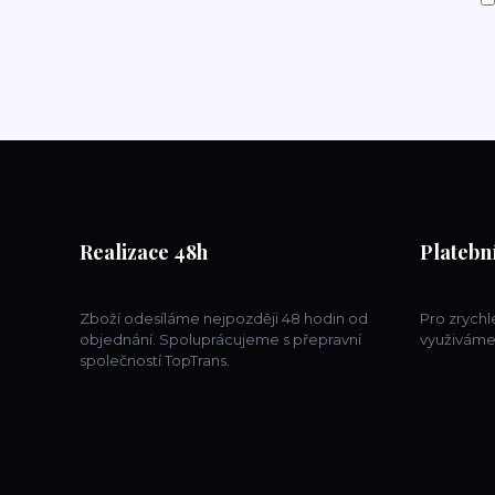
Realizace 48h
Platební
Zboží odesíláme nejpozději 48 hodin od
Pro zrych
objednání. Spoluprácujeme s přepravní
využiváme
společností TopTrans.