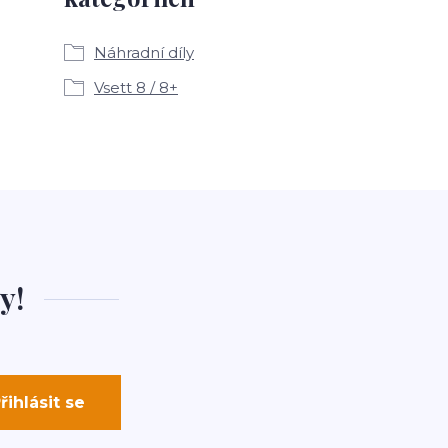
Náhradní díly
Vsett 8 / 8+
y!
řihlásit se