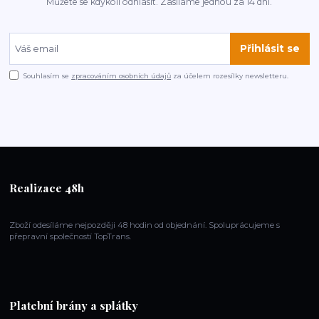
Můžete se kdykoli odhlásit. Zasíláme jednou za 14 dní.
Přihlásit se
Souhlasím se
zpracováním osobních údajů
za účelem rozesílky newsletteru.
Realizace 48h
Zboží odesíláme nejpozději 48 hodin od objednání. Spoluprácujeme s
přepravní společností TopTrans.
Platební brány a splátky