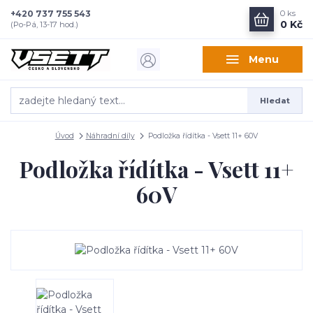
+420 737 755 543
0
ks
0 Kč
(Po-Pá, 13-17 hod.)
Menu
Hledat
Úvod
Náhradní díly
Podložka řídítka - Vsett 11+ 60V
Podložka řídítka - Vsett 11+
60V