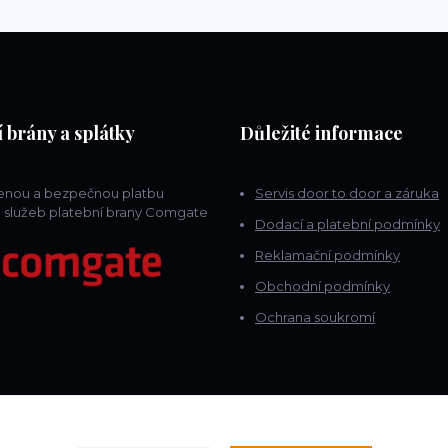
 brány a splátky
Důležité informace
lenou a bezpečnou platbu
Servis door to door a záruka
 služeb platební brany Comgate
Dodací a platební podmínky
Reklamační podmínky
Obchodní podmínky
Ochrana soukromí