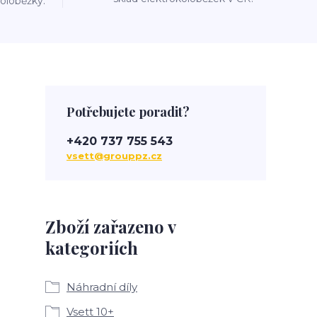
oloběžky.
Potřebujete poradit?
+420 737 755 543
vsett@grouppz.cz
Zboží zařazeno v
kategoriích
Náhradní díly
Vsett 10+