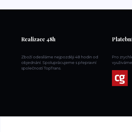
Realizace 48h
Platební
Zboží odesíláme nejpozději 48 hodin od
Pro zrych
objednání. Spoluprácujeme s přepravní
využiváme
společností TopTrans.