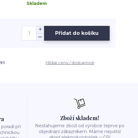
Skladem
Přidat do košíku
91
Hlídat cenu / dostupnost
Zboží skladem!
ra
Nestahujeme zboží od výrobce teprve po
poradí při
objednání zákazníkem. Máme největší
echnickou
sklad elektrokoloběžek v ČR!