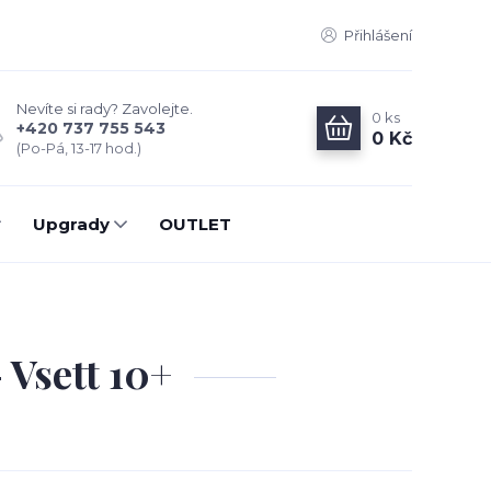
Přihlášení
Nevíte si rady? Zavolejte.
0
ks
+420 737 755 543
0 Kč
(Po-Pá, 13-17 hod.)
Upgrady
OUTLET
 Vsett 10+