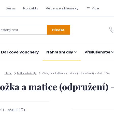
Servis
Kontakty
Recenze z Heureky
Více
Hledat
Dárkové vouchery
Náhradní díly
Příslušenství
Úvod
Náhradní díly
Osa, podložka a matice (odpružení) - Vsett 10+
ožka a matice (odpružení) -