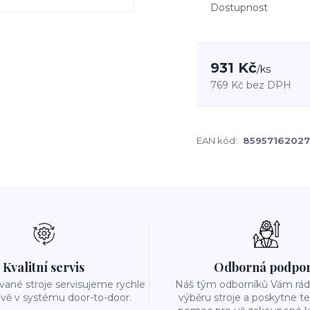
Dostupnost
931 Kč
/
ks
769 Kč
bez DPH
EAN kód:
85957162027
Odborná podpo
Kvalitní servis
Náš tým odborníků Vám rád 
ané stroje servisujeme rychle
výběru stroje a poskytne t
ivě v systému door-to-door.