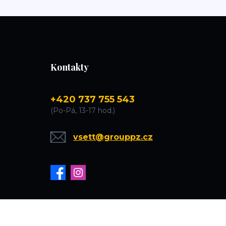
Kontakty
+420 737 755 543
(Po-Pá, 13-17 hod.)
vsett@grouppz.cz