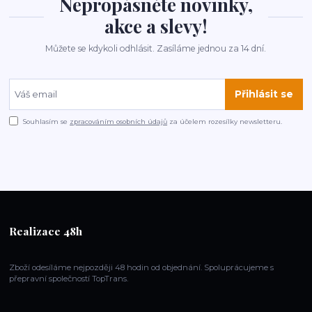
Nepropásněte novinky,
akce a slevy!
Můžete se kdykoli odhlásit. Zasíláme jednou za 14 dní.
Přihlásit se
Souhlasím se
zpracováním osobních údajů
za účelem rozesílky newsletteru.
Realizace 48h
Zboží odesíláme nejpozději 48 hodin od objednání. Spoluprácujeme s
přepravní společností TopTrans.