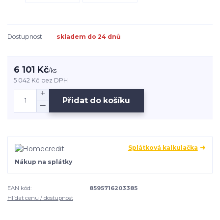
Dostupnost
skladem do 24 dnů
6 101 Kč
/
ks
5 042 Kč
bez DPH
Přidat do košíku
Splátková kalkulačka
Nákup na splátky
EAN kód:
8595716203385
Hlídat cenu / dostupnost