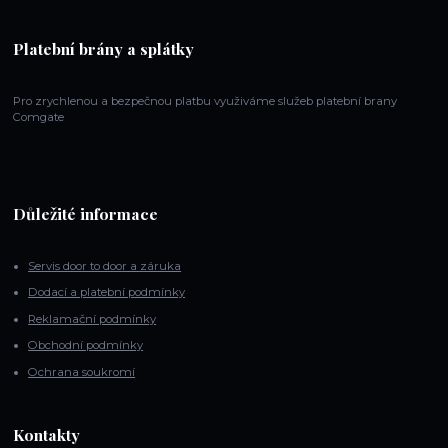
Platební brány a splátky
Pro zrychlenou a bezpečnou platbu využiváme služeb platební brany
Comgate
Důležité informace
Servis door to door a záruka
Dodací a platební podmínky
Reklamační podmínky
Obchodní podmínky
Ochrana soukromí
Kontakty