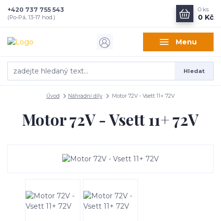
+420 737 755 543
0
ks
0 Kč
(Po-Pá, 13-17 hod.)
Menu
Hledat
Úvod
Náhradní díly
Motor 72V - Vsett 11+ 72V
Motor 72V - Vsett 11+ 72V