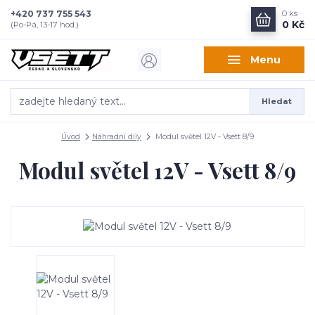
+420 737 755 543
0
ks
0 Kč
(Po-Pá, 13-17 hod.)
Menu
Hledat
Úvod
Náhradní díly
Modul světel 12V - Vsett 8/9
Modul světel 12V - Vsett 8/9