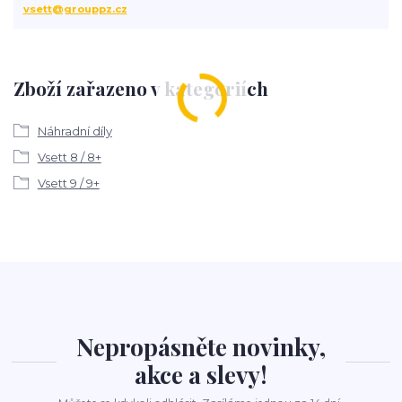
vsett@grouppz.cz
Zboží zařazeno v kategoriích
Náhradní díly
Vsett 8 / 8+
Vsett 9 / 9+
Nepropásněte novinky,
akce a slevy!