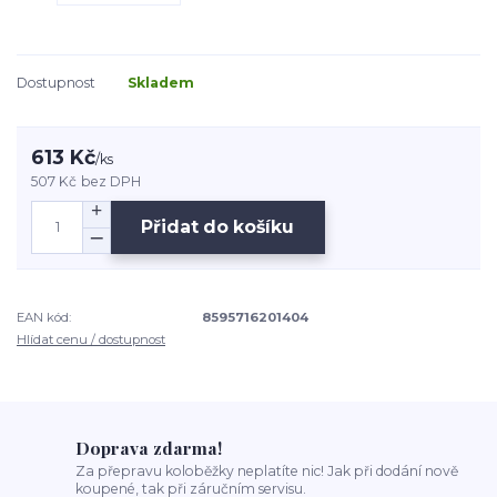
Dostupnost
Skladem
613 Kč
/
ks
507 Kč
bez DPH
Přidat do košíku
EAN kód:
8595716201404
Hlídat cenu / dostupnost
Doprava zdarma!
Za přepravu koloběžky neplatíte nic! Jak při dodání nově
koupené, tak při záručním servisu.