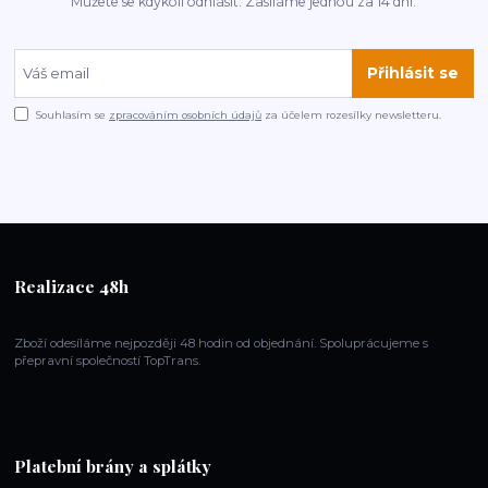
Můžete se kdykoli odhlásit. Zasíláme jednou za 14 dní.
Přihlásit se
Souhlasím se
zpracováním osobních údajů
za účelem rozesílky newsletteru.
Realizace 48h
Zboží odesíláme nejpozději 48 hodin od objednání. Spoluprácujeme s
přepravní společností TopTrans.
Platební brány a splátky