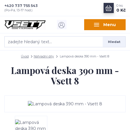
+420 737 755 543
0
ks
0 Kč
(Po-Pá, 13-17 hod.)
Menu
Hledat
Úvod
Náhradní díly
Lampová deska 390 mm - Vsett 8
Lampová deska 390 mm -
Vsett 8