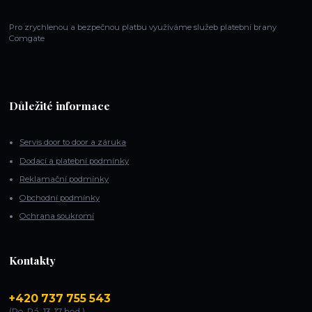
Pro zrychlenou a bezpečnou platbu využiváme služeb platební brany
Comgate
Důležité informace
Servis door to door a záruka
Dodací a platební podmínky
Reklamační podmínky
Obchodní podmínky
Ochrana soukromí
Kontakty
+420 737 755 543
(Po-Pá, 13-17 hod.)