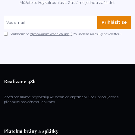
Můžete se kdykoli odhlásit. Zasíláme jednou za 14 dní.
Přihlásit se
Souhlasím se
zpracováním osobních údajů
za účelem rozesílky newsletteru.
Realizace 48h
Zboží odesíláme nejpozději 48 hodin od objednání. Spoluprácujeme s
přepravní společností TopTrans.
Platební brány a splátky