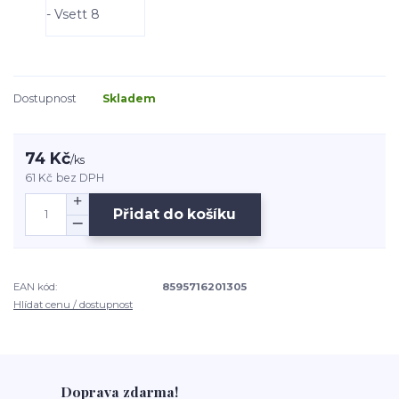
Dostupnost
Skladem
74 Kč
/
ks
61 Kč
bez DPH
Přidat do košíku
EAN kód:
8595716201305
Hlídat cenu / dostupnost
Doprava zdarma!