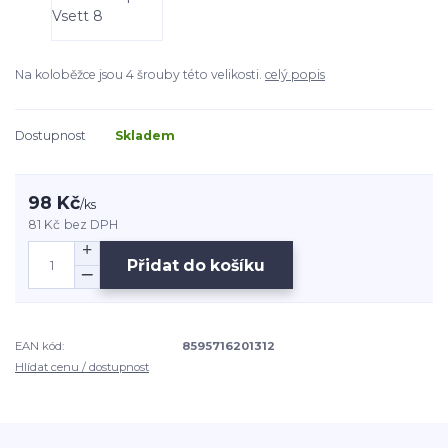
Na koloběžce jsou 4 šrouby této velikosti.
celý popis
Dostupnost
Skladem
98 Kč
/
ks
81 Kč
bez DPH
Přidat do košíku
EAN kód:
8595716201312
Hlídat cenu / dostupnost