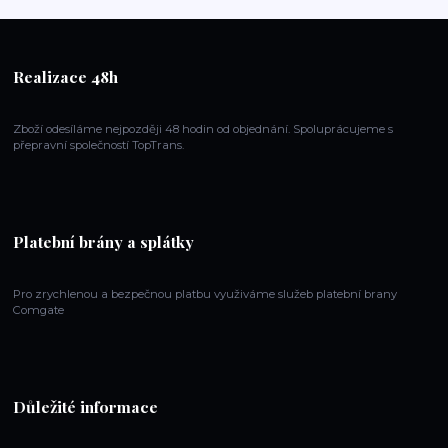
Realizace 48h
Zboží odesíláme nejpozději 48 hodin od objednání. Spoluprácujeme s
přepravní společností TopTrans.
Platební brány a splátky
Pro zrychlenou a bezpečnou platbu využiváme služeb platební brany
Comgate
Důležité informace