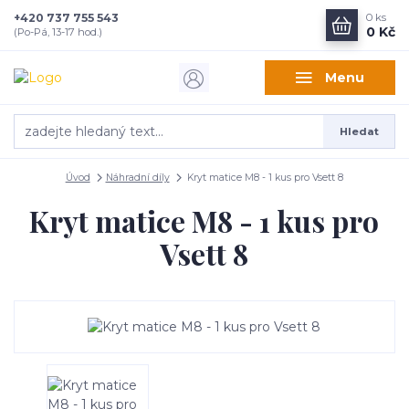
+420 737 755 543
0
ks
0 Kč
(Po-Pá, 13-17 hod.)
Menu
Hledat
Úvod
Náhradní díly
Kryt matice M8 - 1 kus pro Vsett 8
Kryt matice M8 - 1 kus pro
Vsett 8