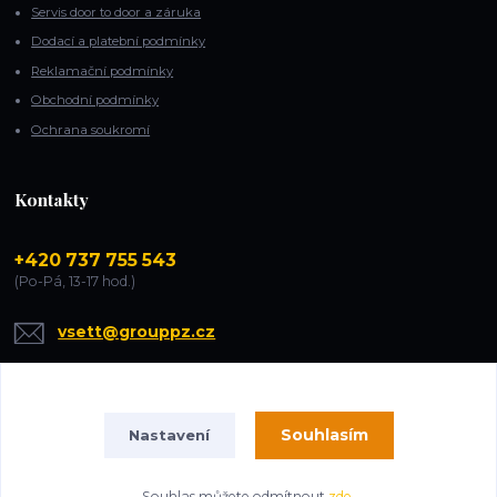
Servis door to door a záruka
Dodací a platební podmínky
Reklamační podmínky
Obchodní podmínky
Ochrana soukromí
Kontakty
+420 737 755 543
(Po-Pá, 13-17 hod.)
vsett@grouppz.cz
Souhlasím
Nastavení
Souhlas můžete odmítnout
zde
.