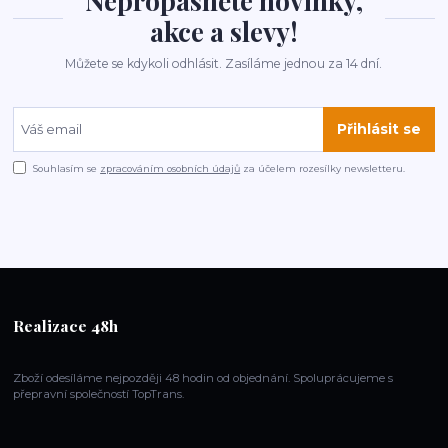
Nepropásněte novinky,
akce a slevy!
Můžete se kdykoli odhlásit. Zasíláme jednou za 14 dní.
Přihlásit se
Souhlasím se
zpracováním osobních údajů
za účelem rozesílky newsletteru.
Realizace 48h
Zboží odesíláme nejpozději 48 hodin od objednání. Spoluprácujeme s
přepravní společností TopTrans.