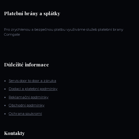
Platební brány a splátky
Pro zrychlenou a bezpečnou platbu využiváme služeb platební brany
Comgate
Důležité informace
Servis door to door a záruka
Dodací a platební podmínky
Reklamační podmínky
Obchodní podmínky
Ochrana soukromí
Kontakty