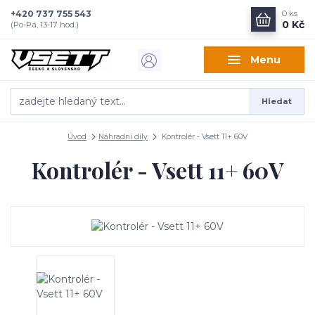
+420 737 755 543
0
ks
0 Kč
(Po-Pá, 13-17 hod.)
Menu
Hledat
Úvod
Náhradní díly
Kontrolér - Vsett 11+ 60V
Kontrolér - Vsett 11+ 60V