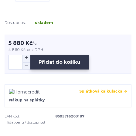
Dostupnost
skladem
5 880 Kč
/
ks
4 860 Kč
bez DPH
Přidat do košíku
Splátková kalkulačka
Nákup na splátky
EAN kód:
8595716203187
Hlídat cenu / dostupnost