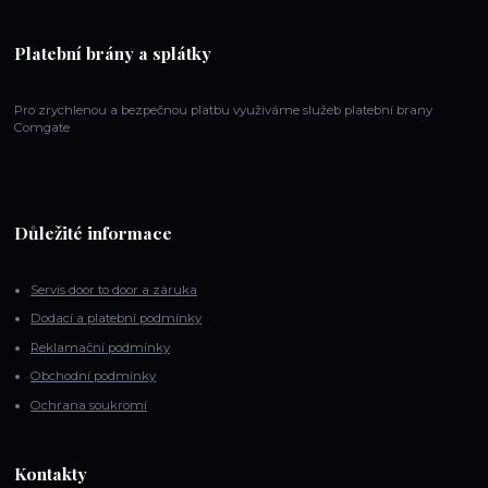
Platební brány a splátky
Pro zrychlenou a bezpečnou platbu využiváme služeb platební brany
Comgate
Důležité informace
Servis door to door a záruka
Dodací a platební podmínky
Reklamační podmínky
Obchodní podmínky
Ochrana soukromí
Kontakty