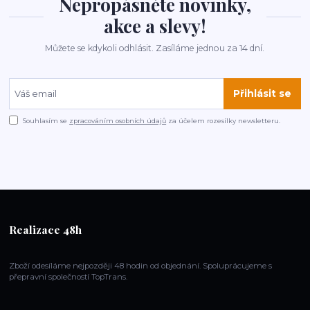
Nepropásněte novinky,
akce a slevy!
Můžete se kdykoli odhlásit. Zasíláme jednou za 14 dní.
Přihlásit se
Souhlasím se
zpracováním osobních údajů
za účelem rozesílky newsletteru.
Realizace 48h
Zboží odesíláme nejpozději 48 hodin od objednání. Spoluprácujeme s
přepravní společností TopTrans.