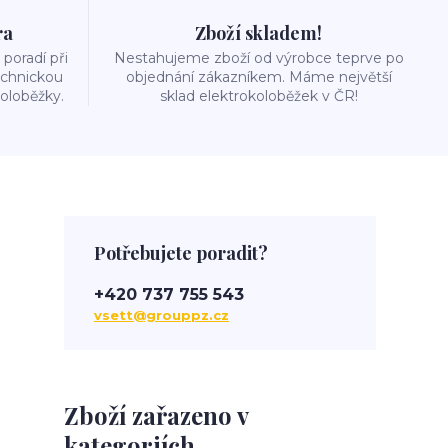
ra
Zboží skladem!
poradí při
Nestahujeme zboží od výrobce teprve po
echnickou
objednání zákazníkem. Máme největší
oloběžky.
sklad elektrokoloběžek v ČR!
Potřebujete poradit?
+420 737 755 543
vsett@grouppz.cz
Zboží zařazeno v
kategoriích