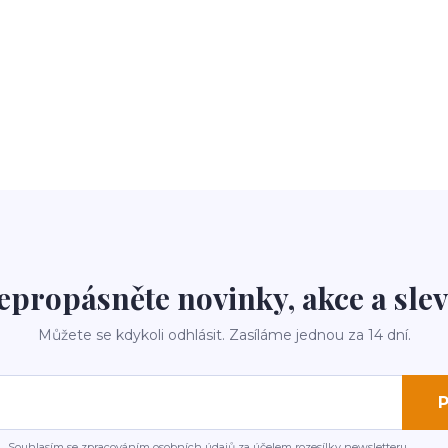
epropásněte novinky, akce a slev
Můžete se kdykoli odhlásit. Zasíláme jednou za 14 dní.
P
Souhlasím se
zpracováním osobních údajů
za účelem rozesílky newsletteru.