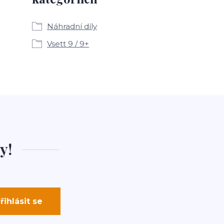
Náhradní díly
Vsett 9 / 9+
y!
řihlásit se