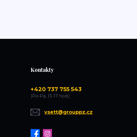
Kontakty
+420 737 755 543
(Po-Pá, 13-17 hod.)
vsett@grouppz.cz