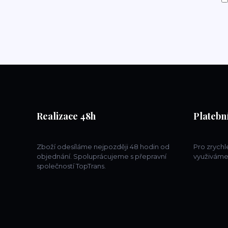
Realizace 48h
Platební
Zboží odesíláme nejpozději 48 hodin od
Pro zrych
objednání. Spoluprácujeme s přepravní
využiváme
společností TopTrans.