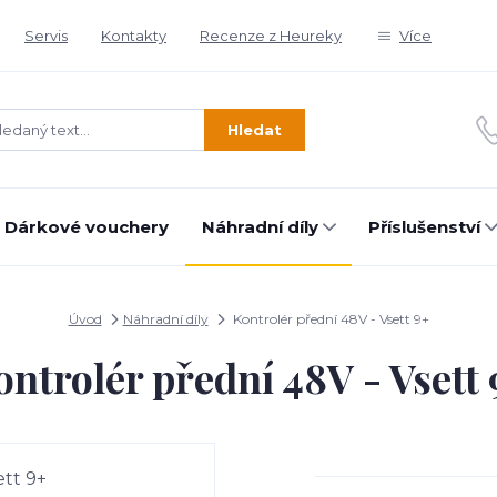
Servis
Kontakty
Recenze z Heureky
Více
Hledat
Dárkové vouchery
Náhradní díly
Příslušenství
Úvod
Náhradní díly
Kontrolér přední 48V - Vsett 9+
ontrolér přední 48V - Vsett 