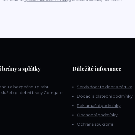
 brány a splátky
Důležité informace
lenou a bezpečnou platbu
Servis door to door a záruka
 služeb platební brany Comgate
Dodací a platební podmínky
Reklamační podmínky
Obchodní podmínky
Ochrana soukromí