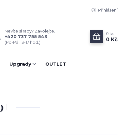
Přihlášení
Nevíte si rady? Zavolejte.
0
ks
+420 737 755 543
0 Kč
(Po-Pá, 13-17 hod.)
Upgrady
OUTLET
9+