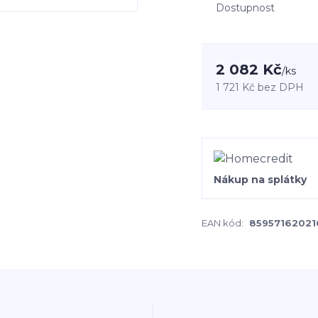
Dostupnost
2 082 Kč
/
ks
1 721 Kč
bez DPH
Nákup na splátky
EAN kód:
85957162021