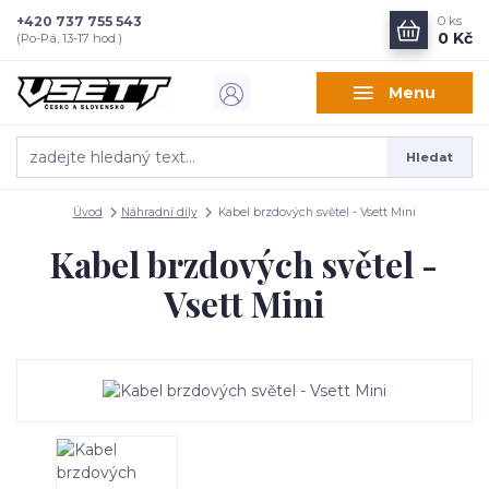
+420 737 755 543
0
ks
0 Kč
(Po-Pá, 13-17 hod.)
Menu
Hledat
Úvod
Náhradní díly
Kabel brzdových světel - Vsett Mini
Kabel brzdových světel -
Vsett Mini