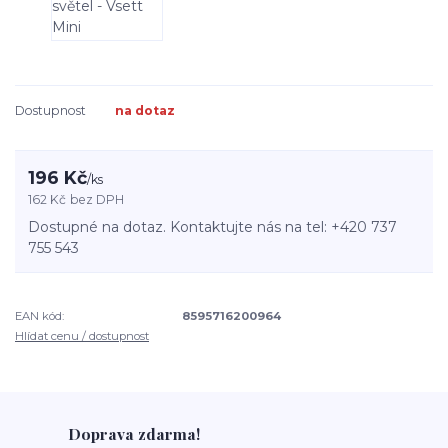
Dostupnost
na dotaz
196 Kč
/
ks
162 Kč
bez DPH
Dostupné na dotaz. Kontaktujte nás na tel: +420 737
755 543
EAN kód:
8595716200964
Hlídat cenu / dostupnost
Doprava zdarma!