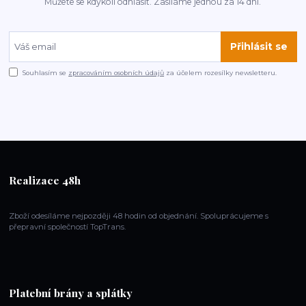
Můžete se kdykoli odhlásit. Zasíláme jednou za 14 dní.
Přihlásit se
Souhlasím se
zpracováním osobních údajů
za účelem rozesílky newsletteru.
Realizace 48h
Zboží odesíláme nejpozději 48 hodin od objednání. Spoluprácujeme s
přepravní společností TopTrans.
Platební brány a splátky