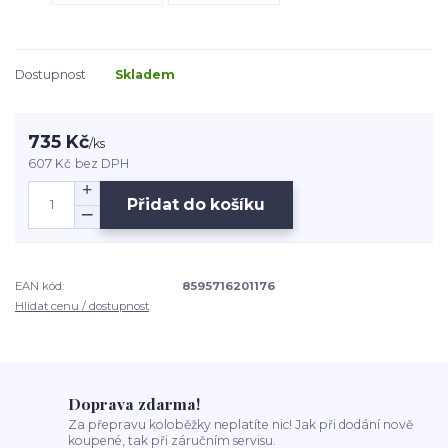
Dostupnost
Skladem
735 Kč
/
ks
607 Kč
bez DPH
Přidat do košíku
EAN kód:
8595716201176
Hlídat cenu / dostupnost
Doprava zdarma!
Za přepravu koloběžky neplatíte nic! Jak při dodání nově
koupené, tak při záručním servisu.