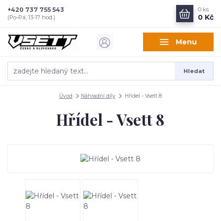
+420 737 755 543
0
ks
0 Kč
(Po-Pá, 13-17 hod.)
Menu
Hledat
Úvod
Náhradní díly
Hřídel - Vsett 8
Hřídel - Vsett 8