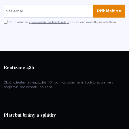
Přihlásit se
Souhlasím se
zpracováním osobních údajů
za účelem rozesílky newsletteru.
Realizace 48h
Zboží odesíláme nejpozději 48 hodin od objednání. Spoluprácujeme s
přepravní společností TopTrans.
Platební brány a splátky