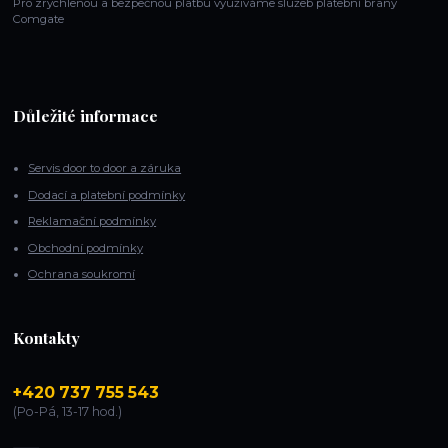
Pro zrychlenou a bezpečnou platbu využiváme služeb platební brany
Comgate
Důležité informace
Servis door to door a záruka
Dodací a platební podmínky
Reklamační podmínky
Obchodní podmínky
Ochrana soukromí
Kontakty
+420 737 755 543
(Po-Pá, 13-17 hod.)