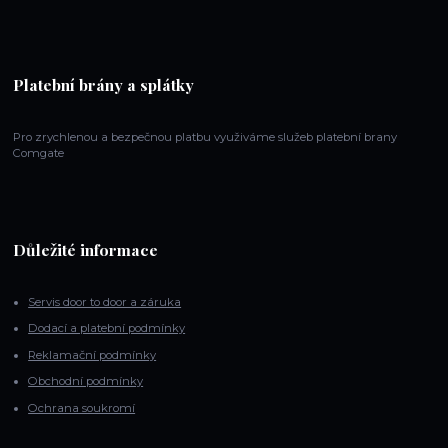
Platební brány a splátky
Pro zrychlenou a bezpečnou platbu využiváme služeb platební brany
Comgate
Důležité informace
Servis door to door a záruka
Dodací a platební podmínky
Reklamační podmínky
Obchodní podmínky
Ochrana soukromí