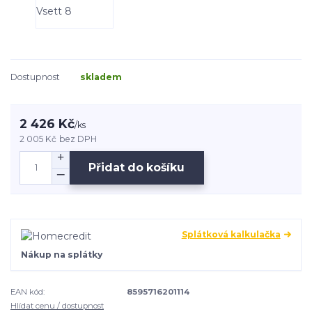
Dostupnost
skladem
2 426 Kč
/
ks
2 005 Kč
bez DPH
Přidat do košíku
Splátková kalkulačka
Nákup na splátky
EAN kód:
8595716201114
Hlídat cenu / dostupnost