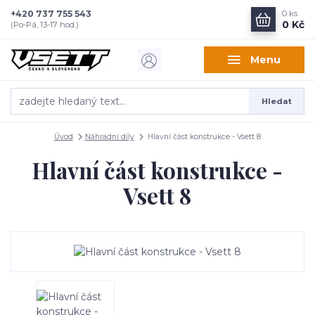
+420 737 755 543
0
ks
0 Kč
(Po-Pá, 13-17 hod.)
Menu
Hledat
Úvod
Náhradní díly
Hlavní část konstrukce - Vsett 8
Hlavní část konstrukce -
Vsett 8