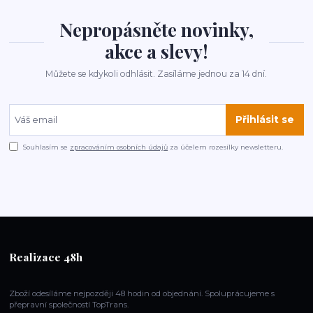
Nepropásněte novinky,
akce a slevy!
Můžete se kdykoli odhlásit. Zasíláme jednou za 14 dní.
Přihlásit se
Souhlasím se
zpracováním osobních údajů
za účelem rozesílky newsletteru.
Realizace 48h
Zboží odesíláme nejpozději 48 hodin od objednání. Spoluprácujeme s
přepravní společností TopTrans.