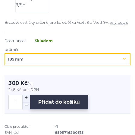
Brzodvé destičky určené pro koloběžku Vsett 9 a Vsett 9+.
celý popis
Dostupnost
Skladem
průměr
300 Kč
/
ks
248 Kč
bez DPH
Přidat do košíku
Číslo produktu:
-1
EAN kód:
8595716200315