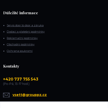
Důležité informace
Servis door to door a záruka
Dodací a platební podmínky
Reklamační podmínky
Obchodní podmínky
Ochrana soukromí
Kontakty
+420 737 755 543
(Po-Pá, 13-17 hod.)
vsett@grouppz.cz