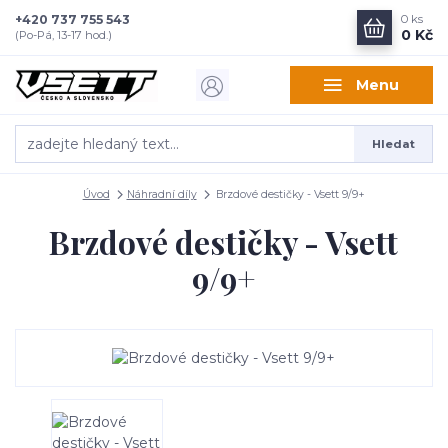
+420 737 755 543
0
ks
0 Kč
(Po-Pá, 13-17 hod.)
Menu
Hledat
Úvod
Náhradní díly
Brzdové destičky - Vsett 9/9+
Brzdové destičky - Vsett
9/9+