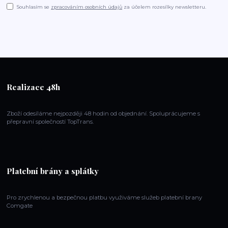
Souhlasím se
zpracováním osobních údajů
za účelem rozesílky newsletteru.
Realizace 48h
Zboží odesíláme nejpozději 48 hodin od objednání. Spoluprácujeme s
přepravní společností TopTrans.
Platební brány a splátky
Pro zrychlenou a bezpečnou platbu využiváme služeb platební brany
Comgate