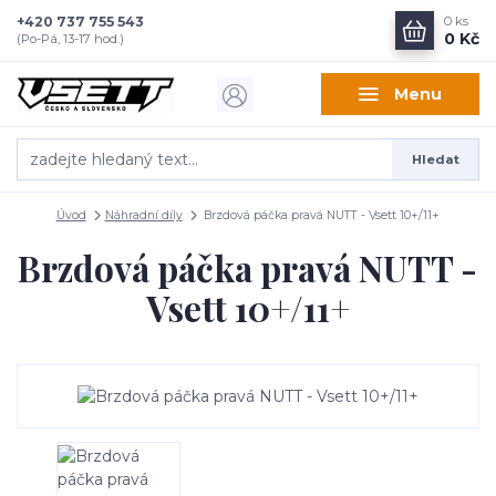
+420 737 755 543
0
ks
0 Kč
(Po-Pá, 13-17 hod.)
Menu
Hledat
Úvod
Náhradní díly
Brzdová páčka pravá NUTT - Vsett 10+/11+
Brzdová páčka pravá NUTT -
Vsett 10+/11+