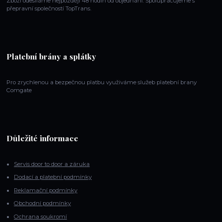
Zboží odesíláme nejpozději 48 hodin od objednání. Spoluprácujeme s
přepravní společností TopTrans.
Platební brány a splátky
Pro zrychlenou a bezpečnou platbu využiváme služeb platební brany
Comgate
Důležité informace
Servis door to door a záruka
Dodací a platební podmínky
Reklamační podmínky
Obchodní podmínky
Ochrana soukromí