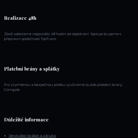
Realizace 48h
Zboží odesíláme nejpozději 48 hodin od objednání. Spoluprácujeme s
přepravní společností TopTrans.
Platební brány a splátky
Pro zrychlenou a bezpečnou platbu využiváme služeb platební brany
Comgate
Důležité informace
Servis door to door a záruka