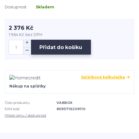
Dostupnost
Skladem
2 376 Kč
1 964 Kč
bez DPH
Přidat do košíku
Splátková kalkulačka
Nákup na splátky
Číslo produktu:
VA8BOX
EAN kód:
8595716209110
Hlídat cenu / dostupnost