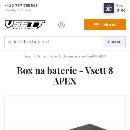
+420 737 755 543
0
ks
0 Kč
(Po-Pá, 13-17 hod.)
Menu
Hledat
Úvod
Náhradní díly
Box na baterie - Vsett 8 APEX
Box na baterie - Vsett 8
APEX