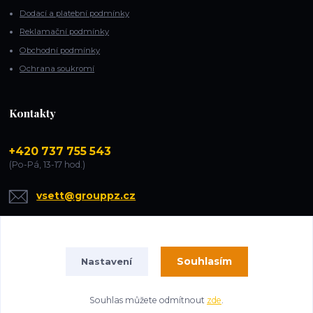
Dodací a platební podmínky
Reklamační podmínky
Obchodní podmínky
Ochrana soukromí
Kontakty
+420 737 755 543
(Po-Pá, 13-17 hod.)
vsett@grouppz.cz
Souhlasím
Nastavení
Souhlas můžete odmítnout
zde
.
Vytvořeno na
Eshop-rychle.cz