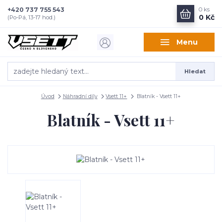
+420 737 755 543
0
ks
0 Kč
(Po-Pá, 13-17 hod.)
Menu
Hledat
Úvod
Náhradní díly
Vsett 11+
Blatník - Vsett 11+
Blatník - Vsett 11+