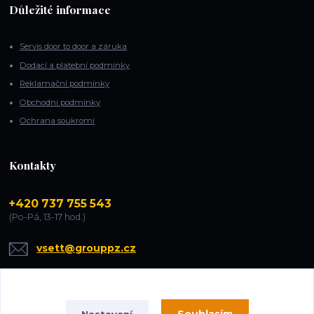
Důležité informace
Servis door to door a záruka
Dodací a platební podmínky
Reklamační podmínky
Obchodní podmínky
Ochrana soukromí
Kontakty
+420 737 755 543
(Po-Pá, 13-17 hod.)
vsett@grouppz.cz
Nastavení