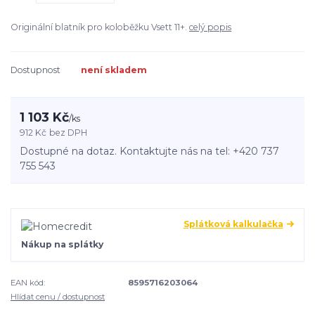
Originální blatník pro koloběžku Vsett 11+.
celý popis
Dostupnost
není skladem
1 103 Kč
/
ks
912 Kč
bez DPH
Dostupné na dotaz. Kontaktujte nás na tel: +420 737
755 543
Splátková kalkulačka
Nákup na splátky
EAN kód:
8595716203064
Hlídat cenu / dostupnost