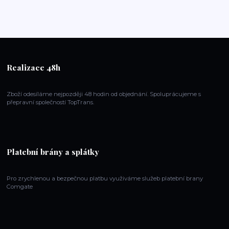
Realizace 48h
Zboží odesíláme nejpozději 48 hodin od objednání. Spoluprácujeme s
přepravní společností TopTrans.
Platební brány a splátky
Pro zrychlenou a bezpečnou platbu využiváme služeb platební brany
Comgate