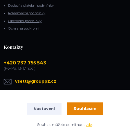
Dodací a platební podmínky
Reklamační podmínky
Obchodní podmínky
Ochrana soukromí
Kontakty
+420 737 755 543
(Po-Pá, 13-17 hod.)
vsett@grouppz.cz
Souhlasím
Nastavení
Souhlas můžete odmítnout
zde
.
Vytvořeno na
Eshop-rychle.cz