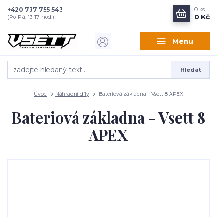
+420 737 755 543
0
ks
0 Kč
(Po-Pá, 13-17 hod.)
Menu
Hledat
Úvod
Náhradní díly
Bateriová základna - Vsett 8 APEX
Bateriová základna - Vsett 8
APEX