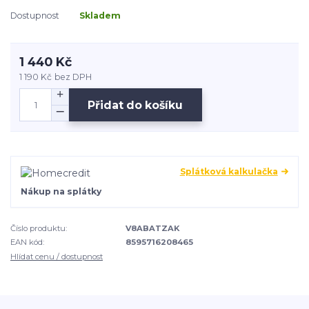
Dostupnost
Skladem
1 440 Kč
1 190 Kč
bez DPH
Přidat do košíku
Splátková kalkulačka
Nákup na splátky
Číslo produktu:
V8ABATZAK
EAN kód:
8595716208465
Hlídat cenu / dostupnost