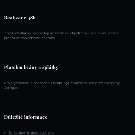
Realizace 48h
Zboží odesíláme nejpozději 48 hodin od objednání. Spoluprácujeme s
přepravní společností TopTrans.
Platební brány a splátky
Pro zrychlenou a bezpečnou platbu využiváme služeb platební brany
Comgate
Důležité informace
Servis door to door a záruka