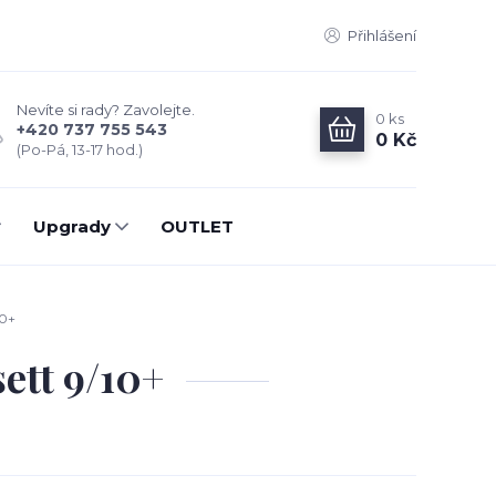
Přihlášení
Nevíte si rady? Zavolejte.
0
ks
+420 737 755 543
0 Kč
(Po-Pá, 13-17 hod.)
Upgrady
OUTLET
10+
ett 9/10+