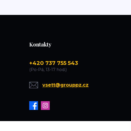
Kontakty
+420 737 755 543
(Po-Pá, 13-17 hod.)
vsett@grouppz.cz