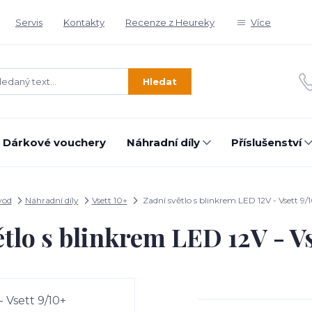
Servis
Kontakty
Recenze z Heureky
Více
Hledat
Dárkové vouchery
Náhradní díly
Příslušenství
vod
Náhradní díly
Vsett 10+
Zadní světlo s blinkrem LED 12V - Vsett 9/
ětlo s blinkrem LED 12V - Vs