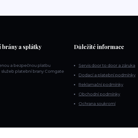
 brány a splátky
Důležité informace
lenou a bezpečnou platbu
Servis door to door a záruka
 služeb platební brany Comgate
Dodací a platební podmínky
Reklamační podmínky
Obchodní podmínky
Ochrana soukromí