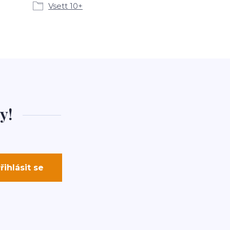
Vsett 10+
y!
řihlásit se