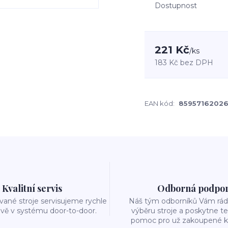
Dostupnost
221 Kč
/
ks
183 Kč
bez DPH
EAN kód:
8595716202
Kvalitní servis
Odborná podpo
ané stroje servisujeme rychle
Náš tým odborníků Vám rád 
ivě v systému door-to-door.
výběru stroje a poskytne t
pomoc pro už zakoupené k