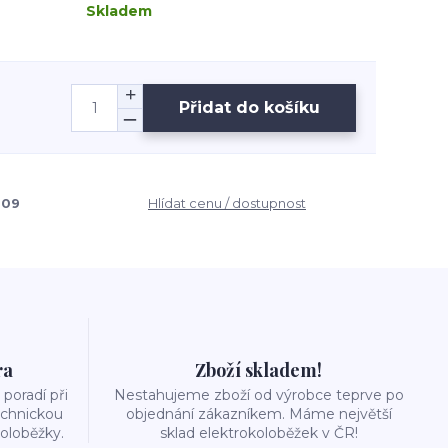
Skladem
Přidat do košíku
609
Hlídat cenu / dostupnost
ra
Zboží skladem!
poradí při
Nestahujeme zboží od výrobce teprve po
echnickou
objednání zákazníkem. Máme největší
oloběžky.
sklad elektrokoloběžek v ČR!