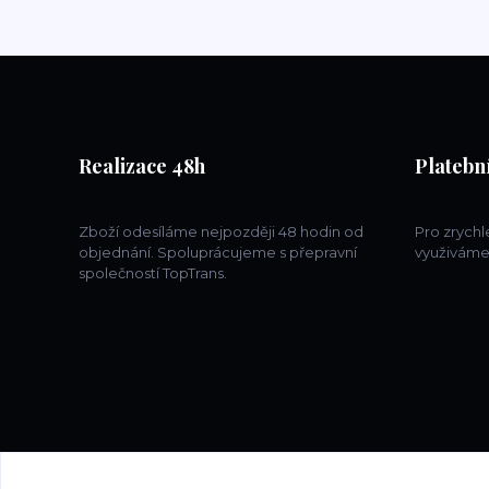
Realizace 48h
Platební
Zboží odesíláme nejpozději 48 hodin od
Pro zrych
objednání. Spoluprácujeme s přepravní
využiváme
společností TopTrans.