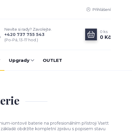
Přihlášení
Nevíte si rady? Zavolejte.
0
ks
+420 737 755 543
0 Kč
(Po-Pá, 13-17 hod.)
Upgrady
OUTLET
terie
hium-iontové baterie na profesionálním přístroji Vsett
ž základě obdržíte kompletní zprávu s popisem stavu