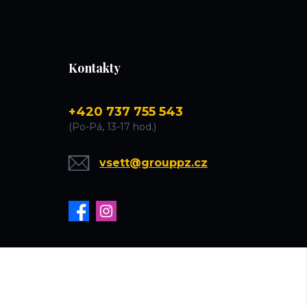
Kontakty
+420 737 755 543
(Po-Pá, 13-17 hod.)
vsett@grouppz.cz