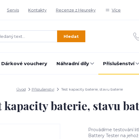
Servis
Kontakty
Recenze z Heureky
Více
Hledat
Dárkové vouchery
Náhradní díly
Příslušenství
Úvod
Příslušenství
Test kapacity baterie, stavu baterie
 kapacity baterie, stavu ba
Provádíme testování lit
Battery Tester na jeho