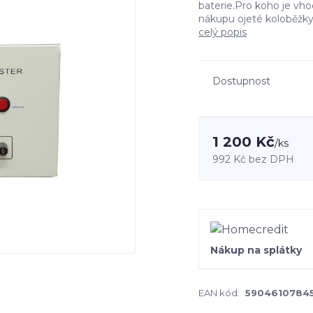
baterie.Pro koho je vhod
nákupu ojeté koloběžky
celý popis
Dostupnost
1 200 Kč
/
ks
992 Kč
bez DPH
Nákup na splátky
EAN kód:
5904610784