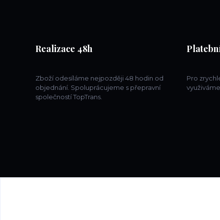
Realizace 48h
Platební
Zboží odesíláme nejpozději 48 hodin od
Pro zrych
objednání. Spoluprácujeme s přepravní
využiváme
společností TopTrans.