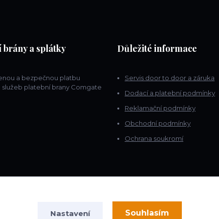
 brány a splátky
Důležité informace
lenou a bezpečnou platbu
Servis door to door a záruka
 služeb platební brany Comgate
Dodací a platební podmínky
Reklamační podmínky
Obchodní podmínky
Ochrana soukromí
Souhlasím
Nastavení