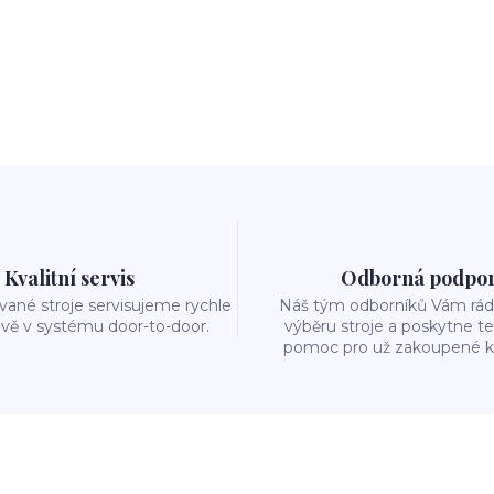
Kvalitní servis
Odborná podpo
ané stroje servisujeme rychle
Náš tým odborníků Vám rád 
ivě v systému door-to-door.
výběru stroje a poskytne t
pomoc pro už zakoupené k