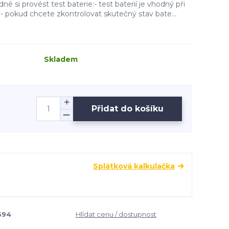
né si provést test baterie:- test baterií je vhodný při
- pokud chcete zkontrolovat skutečný stav bate...
Skladem
Přidat do košíku
Splátková kalkulačka
594
Hlídat cenu / dostupnost