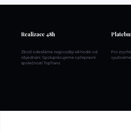
Realizace 48h
Platební
Zboží odesíláme nejpozději 48 hodin od
Pro zrych
objednání. Spoluprácujeme s přepravní
využiváme
společností TopTrans.