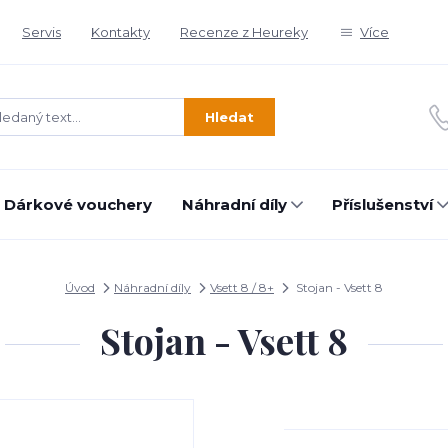
Servis
Kontakty
Recenze z Heureky
Více
Hledat
Dárkové vouchery
Náhradní díly
Příslušenství
Úvod
Náhradní díly
Vsett 8 / 8+
Stojan - Vsett 8
Stojan - Vsett 8