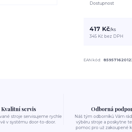
Dostupnost
417 Kč
/
ks
345 Kč
bez DPH
EAN kód:
85957162012
Kvalitní servis
Odborná podpo
ané stroje servisujeme rychle
Náš tým odborníků Vám rád 
ivě v systému door-to-door.
výběru stroje a poskytne t
pomoc pro už zakoupené k