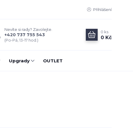
Přihlášení
Nevíte si rady? Zavolejte.
0
ks
+420 737 755 543
0 Kč
(Po-Pá, 13-17 hod.)
Upgrady
OUTLET