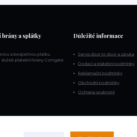
 brány a splátky
Důležité informace
lenou a bezpečnou platbu
Servis door to door a záruka
 služeb platební brany Comgate
Dodací a platební podmínky
Reklamační podmínky
Obchodní podmínky
Ochrana soukromí