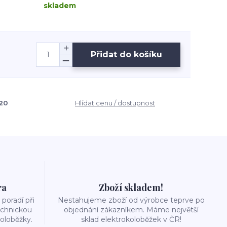
skladem
Přidat do košíku
20
Hlídat cenu / dostupnost
ra
Zboží skladem!
poradí při
Nestahujeme zboží od výrobce teprve po
echnickou
objednání zákazníkem. Máme největší
oloběžky.
sklad elektrokoloběžek v ČR!