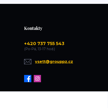
Kontakty
+420 737 755 543
(Po-Pá, 13-17 hod.)
vsett@grouppz.cz