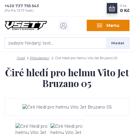
+420 737 755 543
0
ks
0 Kč
(Po-Pá, 13-17 hod.)
Menu
Hledat
Úvod
Příslušenství
Čiré hledí pro helmu Vito Jet Bruzano 05
Čiré hledí pro helmu Vito Jet
Bruzano 05