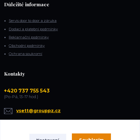
Důležité informace
Servis door to door a záruka
Dodací a platební podmínky
Reklamační podmínky
Obchodní podmínky
Ochrana soukromí
Kontakty
+420 737 755 543
(Po-Pá, 13-17 hod.)
vsett@grouppz.cz
Nastavení