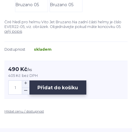
Čiré hledí pro helmu Vito Jet Bruzano.Na zadní části helmy je číslo
EVER22-05, viz. obrázek. Objednávejte pokud máte koncovku 05.
celý popis
Dostupnost
skladem
490 Kč
/
ks
405 Kč
bez DPH
Přidat do košíku
Hlídat cenu / dostupnost