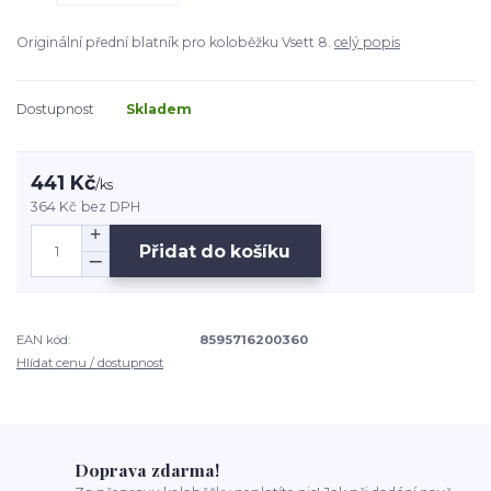
Originální přední blatník pro koloběžku Vsett 8.
celý popis
Dostupnost
Skladem
441 Kč
/
ks
364 Kč
bez DPH
Přidat do košíku
EAN kód:
8595716200360
Hlídat cenu / dostupnost
Doprava zdarma!