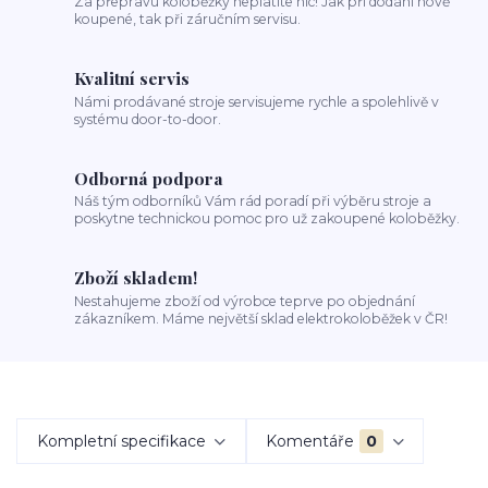
Za přepravu koloběžky neplatíte nic! Jak při dodání nově
koupené, tak při záručním servisu.
Kvalitní servis
Námi prodávané stroje servisujeme rychle a spolehlivě v
systému door-to-door.
Odborná podpora
Náš tým odborníků Vám rád poradí při výběru stroje a
poskytne technickou pomoc pro už zakoupené koloběžky.
Zboží skladem!
Nestahujeme zboží od výrobce teprve po objednání
zákazníkem. Máme největší sklad elektrokoloběžek v ČR!
Kompletní specifikace
Komentáře
0