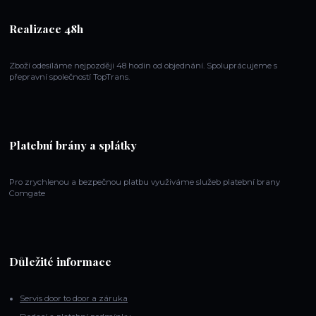
Realizace 48h
Zboží odesíláme nejpozději 48 hodin od objednání. Spoluprácujeme s
přepravní společností TopTrans.
Platební brány a splátky
Pro zrychlenou a bezpečnou platbu využiváme služeb platební brany
Comgate
Důležité informace
Servis door to door a záruka