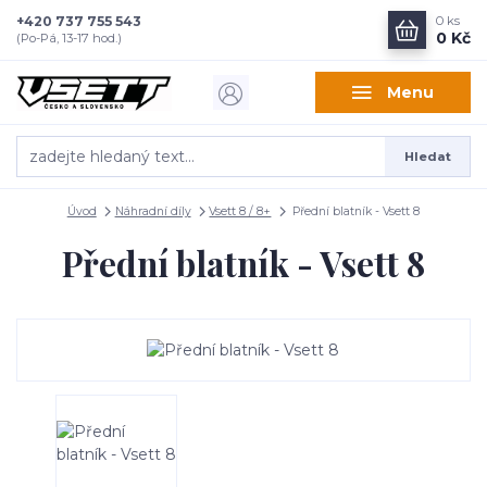
+420 737 755 543
0
ks
0 Kč
(Po-Pá, 13-17 hod.)
Menu
Hledat
Úvod
Náhradní díly
Vsett 8 / 8+
Přední blatník - Vsett 8
Přední blatník - Vsett 8