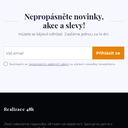
Nepropásněte novinky,
akce a slevy!
Můžete se kdykoli odhlásit. Zasíláme jednou za 14 dní.
Přihlásit se
Souhlasím se
zpracováním osobních údajů
za účelem rozesílky newsletteru.
Realizace 48h
Zboží odesíláme nejpozději 48 hodin od objednání. Spoluprácujeme s