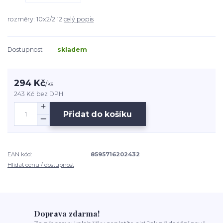
rozměry: 10x2/2.12
celý popis
Dostupnost
skladem
294 Kč
/
ks
243 Kč
bez DPH
Přidat do košíku
EAN kód:
8595716202432
Hlídat cenu / dostupnost
Doprava zdarma!