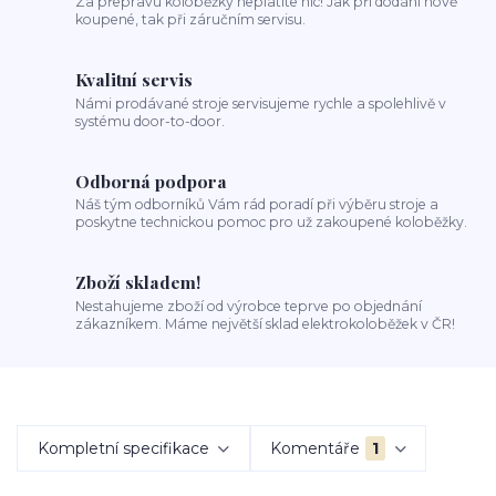
Za přepravu koloběžky neplatíte nic! Jak při dodání nově
koupené, tak při záručním servisu.
Kvalitní servis
Námi prodávané stroje servisujeme rychle a spolehlivě v
systému door-to-door.
Odborná podpora
Náš tým odborníků Vám rád poradí při výběru stroje a
poskytne technickou pomoc pro už zakoupené koloběžky.
Zboží skladem!
Nestahujeme zboží od výrobce teprve po objednání
zákazníkem. Máme největší sklad elektrokoloběžek v ČR!
Kompletní specifikace
Komentáře
1