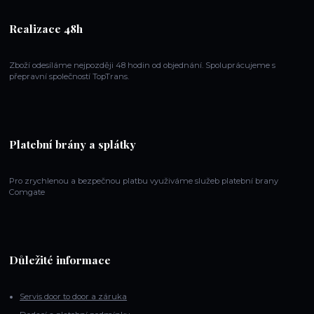
Realizace 48h
Zboží odesíláme nejpozději 48 hodin od objednání. Spoluprácujeme s
přepravní společností TopTrans.
Platební brány a splátky
Pro zrychlenou a bezpečnou platbu využiváme služeb platební brany
Comgate
Důležité informace
Servis door to door a záruka