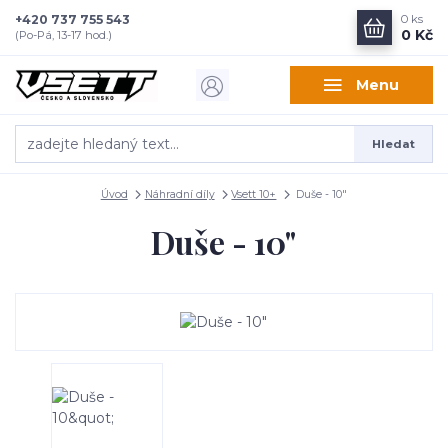
+420 737 755 543
0
ks
0 Kč
(Po-Pá, 13-17 hod.)
Menu
Hledat
Úvod
Náhradní díly
Vsett 10+
Duše - 10"
Duše - 10"