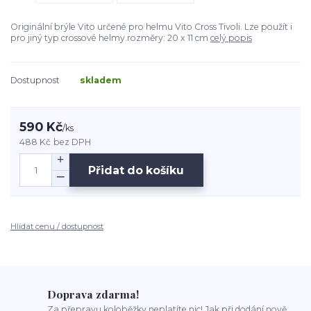
Originální brýle Vito určené pro helmu Vito Cross Tivoli. Lze použít i
pro jiný typ crossové helmy.rozměry: 20 x 11 cm
celý popis
Dostupnost
skladem
590 Kč
/
ks
488 Kč
bez DPH
Přidat do košíku
Hlídat cenu / dostupnost
Doprava zdarma!
Za přepravu koloběžky neplatíte nic! Jak při dodání nově