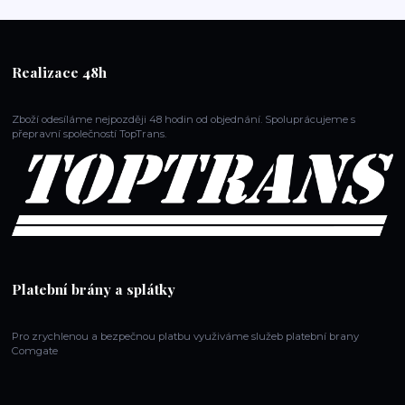
Realizace 48h
Zboží odesíláme nejpozději 48 hodin od objednání. Spoluprácujeme s
přepravní společností TopTrans.
Platební brány a splátky
Pro zrychlenou a bezpečnou platbu využiváme služeb platební brany
Comgate