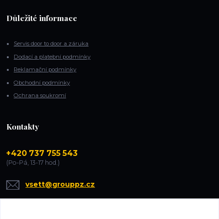
Důležité informace
Servis door to door a záruka
Dodací a platební podmínky
Reklamační podmínky
Obchodní podmínky
Ochrana soukromí
Kontakty
+420 737 755 543
(Po-Pá, 13-17 hod.)
vsett@grouppz.cz