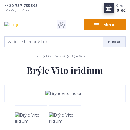
+420 737 755 543
0
ks
0 Kč
(Po-Pá, 13-17 hod.)
Menu
Hledat
Úvod
Příslušenství
Brýle Vito iridium
Brýle Vito iridium